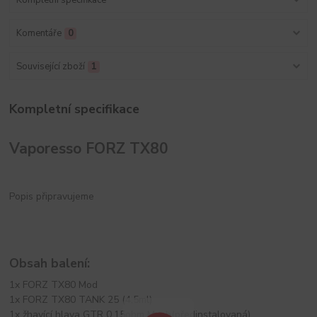
Komentáře
0
Související zboží
1
Kompletní specifikace
Vaporesso FORZ TX80
Popis připravujeme
Obsah balení:
1x FORZ TX80 Mod
1x FORZ TX80 TANK 25 (4,5ml)
1x žhavící hlava GTR 0,15ohm Mesh(předinstalovaná)