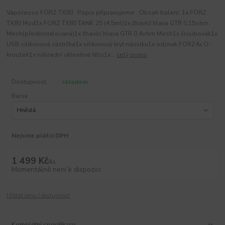
Vaporesso FORZ TX80 Popis připravujeme Obsah balení: 1x FORZ
TX80 Mod1x FORZ TX80 TANK 25 (4,5ml)1x žhavící hlava GTR 0,15ohm
Mesh(předinstalovaná)1x žhavící hlava GTR 0,4ohm Mesh1x šroubovák1x
USB silikonová zástrčka1x silikonový kryt náustku1x odznak FORZ4x O-
kroužek1x náhradní skleněné tělo1x...
celý popis
Dostupnost
skladem
Barva
Nejsme plátci DPH
1 499 Kč
/
ks
Momentálně není k dispozici
Hlídat cenu / dostupnost
Kompletní specifikace