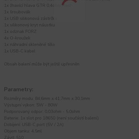
1x žhavící hlava GTR 0,4ohm Mesh
1x šroubovák
1x USB silikonová zástrčka
1x silikonový kryt náustku
1x odznak FORZ
4x O-kroužek
1x náhradní skleněné tělo
1x USB-C kabel
Obsah balení může být ještě upřesněn
Parametry:
Rozměry modu: 84,6mm x 41,7mm x 30,1mm
Výstupní výkon: 5W - 80W
Podporovaný odpor: 0,03ohm - 5,0ohm
Baterie: 1x slot pro 18650 (není součástí balení)
Dobíjení: USB-C port (5V / 2A)
Objem tanku: 4,5ml
Závit: 510