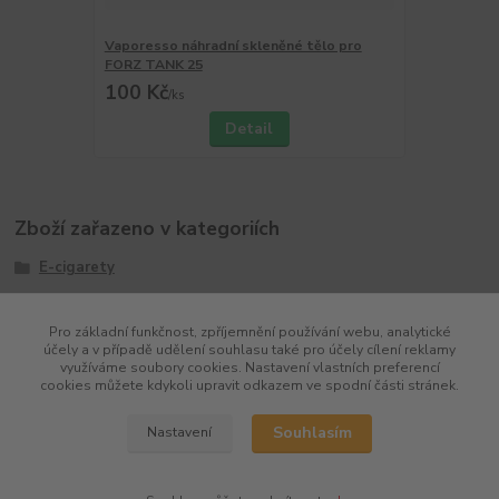
Vaporesso náhradní skleněné tělo pro
FORZ TANK 25
100 Kč
/
ks
Detail
Zboží zařazeno v kategoriích
E-cigarety
Box
Pro základní funkčnost, zpříjemnění používání webu, analytické
Značky
účely a v případě udělení souhlasu také pro účely cílení reklamy
využíváme soubory cookies. Nastavení vlastních preferencí
Vaporesso
cookies můžete kdykoli upravit odkazem ve spodní části stránek.
Souhlasím
Nastavení