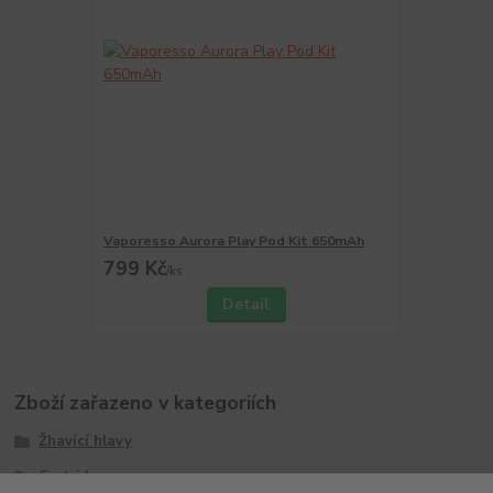
Vaporesso Aurora Play Pod Kit 650mAh
799 Kč
/
ks
Detail
Zboží zařazeno v kategoriích
Žhavící hlavy
Cartridge