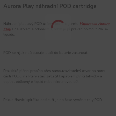
Aurora Play náhradní POD cartridge
Náhradní plastový POD určený pro e-cigaretu
Vaporesso Aurora
Play
s náustkem a odporem 1,3ohm je připraven pojmout 2ml e-
liquidu.
POD se nijak nešroubuje, stačí do baterie zasunout.
Praktické plěnní probíhá přes samouzavíratelný otvor na horní
části PODu, na který stačí zatlačit kapátkem plnící lahvičky a
doplnit oblíbený e-liquid nebo nikotinovou sůl.
Pokud žhavící spirálka doslouží, je na čase vyměnit celý POD.