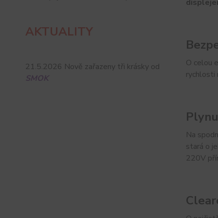
displej
AKTUALITY
Bezpe
O celou e
21.5.2026 Nově zařazeny tři krásky od
rychlosti
SMOK
Plynu
Na spodní
stará o j
220V přím
Clea