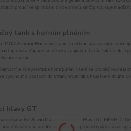
ší bohatou chuť se v sadě postará geniální Sub-Ohm tank
CASCA
Vzduch proudí ke spirálkám z více směrů, čímž produkuje hladší 
čný tank s horním plněním
ko
MOD Armour Pro
nabízí spoustu ochran pro co nejbezpečnějš
sti integrovalo Vaporesso dětskou pojistku. Takže také tank je p
ékání e-liquidu.
řejmostí je zde praktické horní plnění, které se provádí velmi j
ze vysunout a pootočit do strany vrchní díl s náustkem dolijte 
cí hlavy GT
balení jsou dvě žhavící hlavy ze série GT. Hlava GT MESH 0,18o
í odpařovací ploše produkuje ohromnou produkcí páry a dvou sp