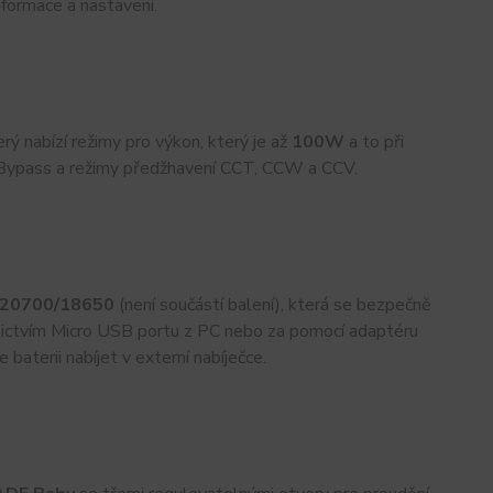
formace a nastavení.
terý nabízí režimy pro výkon, který je až
100W
a to při
, Bypass a režimy předžhavení CCT, CCW a CCV.
20700/18650
(není součástí balení), která se bezpečně
nictvím Micro USB portu z PC nebo za pomocí adaptéru
aterii nabíjet v externí nabíječce.