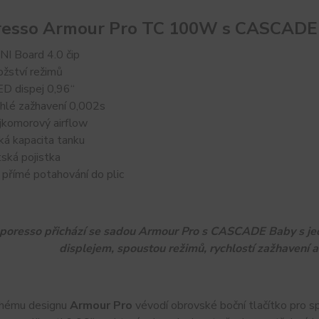
resso Armour Pro TC 100W s CASCADE
I Board 4.0 čip
žství režimů
D dispej 0,96“
hlé zažhavení 0,002s
jkomorový airflow
ká kapacita tanku
ská pojistka
 přímé potahování do plic
poresso přichází se sadou Armour Pro s CASCADE Baby s jed
displejem, spoustou režimů, rychlostí zažhavení
hému designu
Armour Pro
vévodí obrovské boční tlačítko pro s