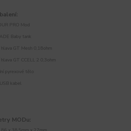
balení:
OUR PRO Mod
ADE Baby tank
cí hlava GT Mesh 0,18ohm
cí hlava GT CCELL 2 0,3ohm
ní pyrexové tělo
 USB kabel
etry MODu:
: 86 x 38,5mm x 27mm