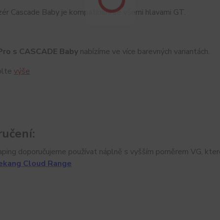
ér Cascade Baby je kompatibilní se všemi hlavami GT.
Pro s CASCADE Baby
nabízíme ve více barevných variantách.
olte
výše
učení:
ping doporučujeme používat náplně s vyšším poměrem VG, které j
ekang Cloud Range