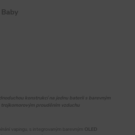
 Baby
noduchou konstrukcí na jednu baterii s barevným
 a trojkomorovým prouděním vzduchu
pínání vapingu, s integrovaným barevným
OLED