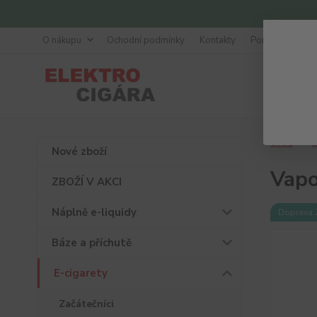
O nákupu
Ochodní podmínky
Kontakty
Poradna
Úvod
E
Nové zboží
Vapo
ZBOŽÍ V AKCI
Náplně e-liquidy
Doprava
Báze a příchutě
E-cigarety
Začátečníci