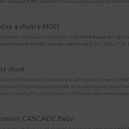
em
o velikosti
0,96“
, na kterém lze sledovat všechny potřebné in
čný a chytrý MOD
lektroniku se spoustou ochran se stará
OMNI Board 4,0 čip
, k
 neuvěřitelných
0,002s
, dále pro teplotu spirál Ni/Ti/SS a TCR
lý chod
 části MODu je umístěna krytka pro lůžko jedné baterie
21700/
eho plynulý chod. Rychlonabíjení
2A
se provádí klasicky prostřed
o ze zásuvky. Pro delší životnost USB portu však doporučujeme b
romizér CASCADE Baby