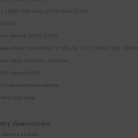
 1x 18650 20A nebo 20700 nebo 21700
5-100W
elná teplota: 100°C-315°C
ané režimy: VW(H/N/S) / VT(SS, Ni, Ti) / TCR (M1, M2) / BYP
aný odpor: 0,03ohm – 5,00ohm
 OLED barevný 0,96“
10 s odpruženým kontaktem
 Micro USB vstup
try clearomizéru:
: 58mm x 24,5mm