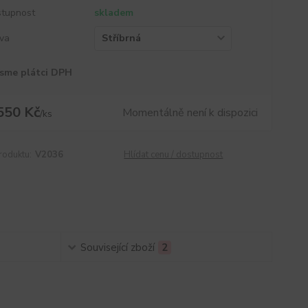
tupnost
skladem
va
sme plátci DPH
550 Kč
Momentálně není k dispozici
/
ks
roduktu:
V2036
Hlídat cenu / dostupnost
Související zboží
2