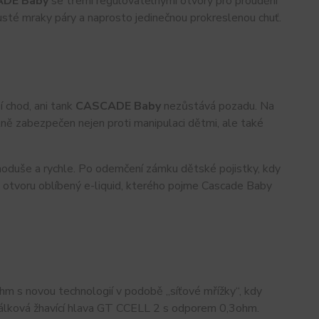
DE Baby
se třemi regulovatelnými otvory pro proudění
husté mraky páry a naprosto jedinečnou prokreslenou chuť.
í chod, ani tank
CASCADE Baby
nezůstává pozadu. Na
lně zabezpečen nejen proti manipulaci dětmi, ale také
ednoduše a rychle. Po odemčení zámku dětské pojistky, kdy
do otvoru oblíbený e-liquid, kterého pojme Cascade Baby
hm s novou technologií v podobě „síťové mřížky“, kdy
irálková žhavící hlava GT CCELL 2 s odporem 0,3ohm.