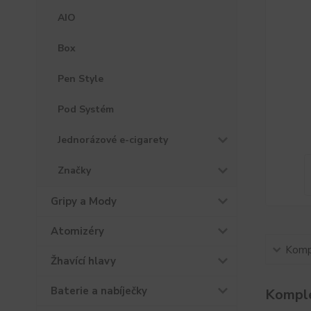
AIO
Box
Pen Style
Pod Systém
Jednorázové e-cigarety
Značky
Gripy a Mody
Atomizéry
Kompl
Žhavící hlavy
Baterie a nabíječky
Komple