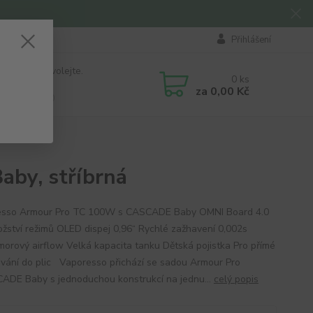
Přihlášení
 si rady? Zavolejte.
0
ks
184 411
za
0,00 Kč
á 8:00 - 16:00
by, stříbrná
esso Armour Pro TC 100W s CASCADE Baby OMNI Board 4.0
ožství režimů OLED dispej 0,96“ Rychlé zažhavení 0,002s
morový airflow Velká kapacita tanku Dětská pojistka Pro přímé
vání do plic Vaporesso přichází se sadou Armour Pro
ADE Baby s jednoduchou konstrukcí na jednu...
celý popis