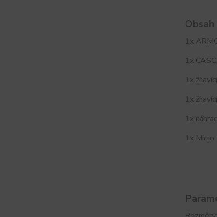
Obsah 
1x ARM
1x CASC
1x žhaví
1x žhaví
1x náhrad
1x Micro
Param
Rozměry