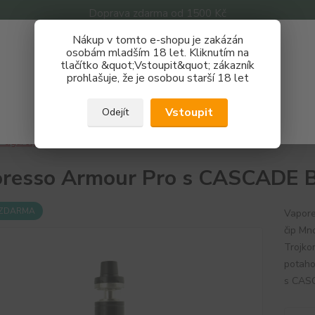
Doprava zdarma od 1500 Kč
Nákup v tomto e-shopu je zakázán
Získej slevu 3%
osobám mladším 18 let. Kliknutím na
tlačítko &quot;Vstoupit&quot; zákazník
Zaregistruj se a nakupuj se slevou právě teď!
Nevíte
prohlašuje, že je osobou starší 18 let
Hledat
733 
REGISTRAČNÍ FORMULÁŘ
Po - P
Vstoupit
Odejít
Zavřít
-cigarety
Vaporesso Armour Pro s CASCADE Baby, stříbrná
resso Armour Pro s CASCADE Ba
 ZDARMA
Vapor
čip Mn
Trojko
potaho
s CASC