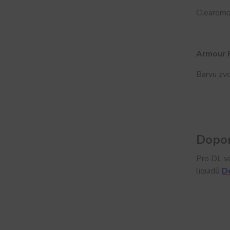
Clearomiz
Armour 
Barvu zv
Dopor
Pro DL va
liquidů
D