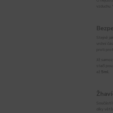
O nejčist
vzduchu. 
Bezpe
Stejně ja
vrchní čá
proti prot
Již samoz
stačí pou
až
5ml
.
Žhaví
Součástí 
díky větš