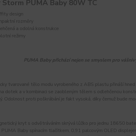
r Storm PUMA Baby 80W TC
ffity design
paktní rozměry
ehčená a odolná konstrukce
lotní režimy
PUMA Baby přichází nejen se smyslem pro vášnivý
cky tvarované tělo modu vyrobeného z ABS plastu přináší hned 
na dotek a v kombinaci se zaobleným tělem s odlehčenou konstru
ý. Odolnost proti poškrábání je fakt vysoká, díky čemuž bude m
netický kryt s odvětráváním skrývá lůžko pro jednu 18650 bateri
e PUMA Baby spínacím tlačítkem, 0,91 palcovým OLED displejem 