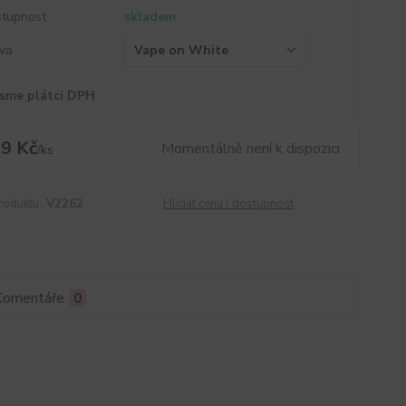
tupnost
skladem
va
sme plátci DPH
9 Kč
Momentálně není k dispozici
/
ks
roduktu:
V2262
Hlídat cenu / dostupnost
Komentáře
0