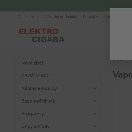
O nákupu
Ochodní podmínky
Kontakty
Poradna
Úvod
G
Nové zboží
Vapo
ZBOŽÍ V AKCI
Náplně e-liquidy
Báze a příchutě
E-cigarety
Gripy a Mody