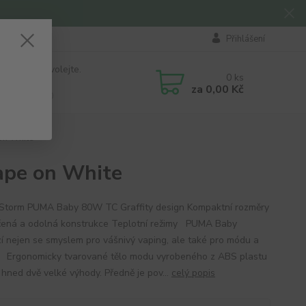
Přihlášení
 si rady? Zavolejte.
0
ks
184 411
za
0,00 Kč
á 8:00 - 16:00
n White
pe on White
Storm PUMA Baby 80W TC Graffity design Kompaktní rozměry
ená a odolná konstrukce Teplotní režimy PUMA Baby
zí nejen se smyslem pro vášnivý vaping, ale také pro módu a
 Ergonomicky tvarované tělo modu vyrobeného z ABS plastu
 hned dvě velké výhody. Předně je pov...
celý popis