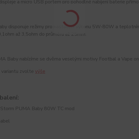
displeje a micro USB portem pro pohodlné nabíjení baterie přímo
 disponuje režimy pro nastavení výkonu 5W-80W a teplotními rež
0,1ohm až 3,5ohm do průměru až 25mm.
 Baby nabízíme se dvěma veselými motivy Footbal a Vape on
 variantu zvolte
výše
balení:
r Storm PUMA Baby 80W TC mod
abel