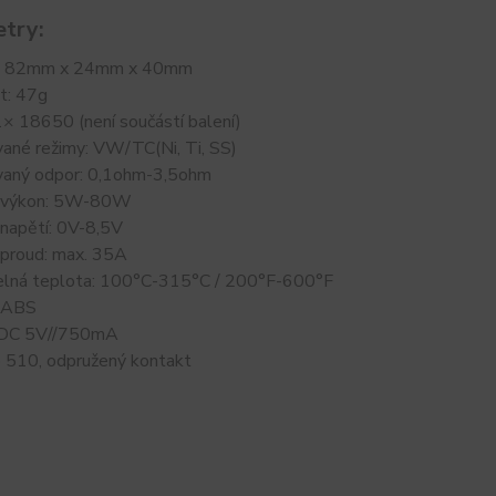
try:
: 82mm x 24mm x 40mm
t: 47g
1× 18650 (není součástí balení)
ané režimy: VW/TC(Ni, Ti, SS)
aný odpor: 0,1ohm-3,5ohm
í výkon: 5W-80W
 napětí: 0V-8,5V
 proud: max. 35A
elná teplota: 100°C-315°C / 200°F-600°F
: ABS
: DC 5V//750mA
p 510, odpružený kontakt