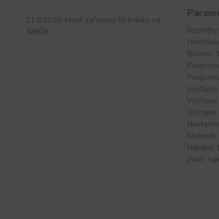
Parame
21.5.2026 Nově zařazeny tři krásky od
Rozměry
SMOK
Hmotnos
Baterie: 
Podporov
Podporov
Výstupn
Výstupní
Výstupní
Nastavit
Materiál
Nabíjení
Závit: ty