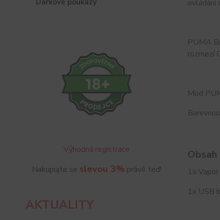
Dárkové poukazy
ovládání 
PUMA Baby
rozmezí 
Mod PUMA
Barevnou
Výhodná registrace
Obsah 
slevou 3%
Nakupujte se
právě teď!
1x Vapo
1x USB k
AKTUALITY