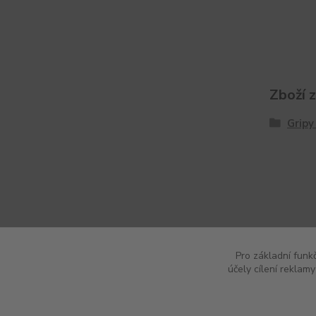
Zboží 
Gripy
Pro základní funk
účely cílení reklam