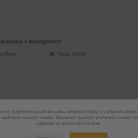
zařazeno v kategoriích
 a Mody
Vapor Storm
čnost, zpříjemnění používání webu, analytické účely a v případě udělení
y využíváme soubory cookies. Nastavení vlastních preferencí cookies mů
odkazem ve spodní části stránek.