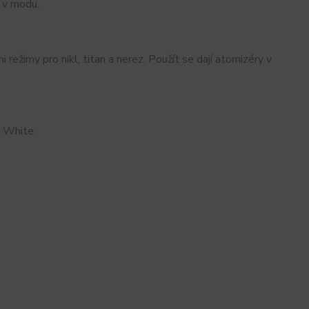
 v modu.
imy pro nikl, titan a nerez. Použít se dají atomizéry v
 White.