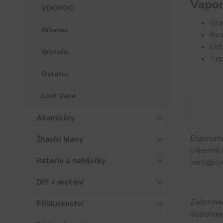
Vapo
VOOPOO
Gra
Wismec
Kom
Odl
Wotofo
Tep
Ostatní
Lost Vape
Atomizéry
Ergonomi
Žhavící hlavy
příjemná 
Baterie a nabíječky
nerozbitn
DIY + motání
Zadní mag
Příslušenství
disponuj