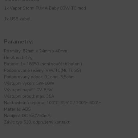
1x Vapor Storm PUMA Baby 80W TC mod
1x USB kabel
Parametry:
Rozměry: 82mm x 24mm x 40mm
Hmotnost: 47g
Baterie: 1× 18650 (není součástí balení)
Podporované režimy: VW/TC(Ni, Ti, SS)
Podporovaný odpor: 0,1ohm-3,5ohm
Výstupní výkon: 5W-80W
Výstupní napětí: 0V-8,5V
Výstupní proud: max. 35A
Nastavitelná teplota: 100°C-315°C / 200°F-600°F
Materiál: ABS
Nabíjení: DC 5V//750mA
Závit: typ 510, odpružený kontakt