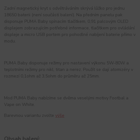
Zadní magnetický kryt s odvětráváním skrývá lůžko pro jednu
18650 baterii (není součástí balení). Na předním panelu pak
disponuje PUMA Baby spínacím tlačítkem, 0,91 palcovým OLED
displejem zobrazujícím potřebné informace, tlačítkem pro ovládání
displeje a micro USB portem pro pohodlné nabíjení baterie přímo v
modu.
PUMA Baby disponuje režimy pro nastavení výkonu 5W-80W a
teplotními režimy pro nikl, titan a nerez. Použít se dají atomizéry v
rozmezí 0,1ohm až 3,5ohm do průměru až 25mm.
Mod PUMA Baby nabízíme se dvěma veselými motivy Footbal a
Vape on White.
Barevnou variantu zvolte
výše
Obsah balení: