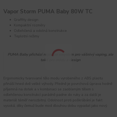
Vapor Storm PUMA Baby 80W TC
Graffity design
Kompaktní rozměry
Odlehčená a odolná konstrukce
Teplotní režimy
PUMA Baby přichází nejen se smyslem pro vášnivý vaping, ale
také pro módu a design
Ergonomicky tvarované tělo modu vyrobeného z ABS plastu
přináší hned dvě velké výhody. Předně je povrchová úprava hodně
příjemná na dotek a v kombinaci se zaobleným tělem s
odlehčenou konstrukcí parádně padne do ruky a za další je
materiál téměř nerozbitný. Odolnost proti poškrábání je fakt
vysoká, díky čemuž bude mod dlouhou dobu vypadat jako nový.