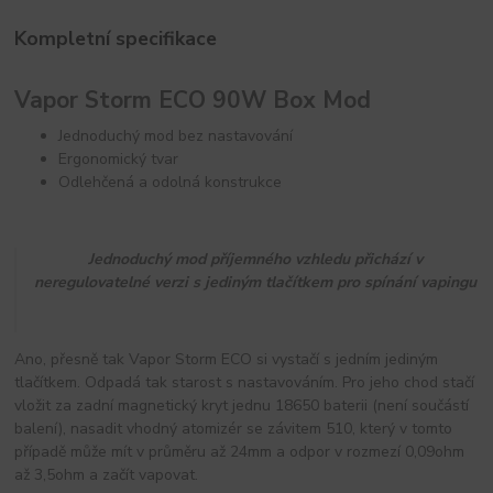
Kompletní specifikace
Vapor Storm ECO 90W Box Mod
Jednoduchý mod bez nastavování
Ergonomický tvar
Odlehčená a odolná konstrukce
Jednoduchý mod příjemného vzhledu přichází v
neregulovatelné verzi s jediným tlačítkem pro spínání vapingu
Ano, přesně tak Vapor Storm ECO si vystačí s jedním jediným
tlačítkem. Odpadá tak starost s nastavováním. Pro jeho chod stačí
vložit za zadní magnetický kryt jednu 18650 baterii (není součástí
balení), nasadit vhodný atomizér se závitem 510, který v tomto
případě může mít v průměru až 24mm a odpor v rozmezí 0,09ohm
až 3,5ohm a začít vapovat.