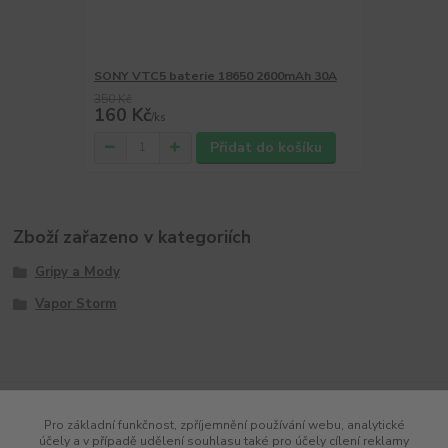
SONY VTC5 baterie 18650 2600mAh 30A
350 Kč
160 Kč
/
ks
Přidat do košíku
Zboží zařazeno v kategoriích
Gripy a Mody
Vapor Storm
Pro základní funkčnost, zpříjemnění používání webu, analytické
účely a v případě udělení souhlasu také pro účely cílení reklamy