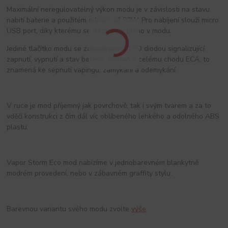
Maximální neregulovatelný výkon modu je v závislosti na stavu
nabití baterie a použitém odporu až 90W. Pro nabíjení slouží micro
USB port, díky kterému se dá nabíjet přímo v modu.
Jediné tlačítko modu se zabudovanou LED diodou signalizující
zapnutí, vypnutí a stav baterie, postačí k celému chodu ECA, to
znamená ke sepnutí vapingu, zamykání a odemykání.
V ruce je mod příjemný jak povrchově, tak i svým tvarem a za to
vděčí konstrukci z čím dál víc oblíbeného lehkého a odolného ABS
plastu.
Vapor Storm Eco mod nabízíme v jednobarevném blankytně
modrém provedení, nebo v zábavném graffity stylu.
Barevnou variantu svého modu zvolte
výše