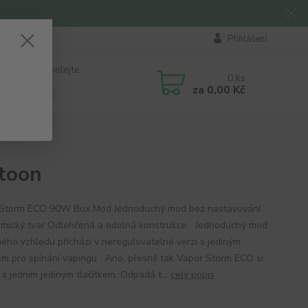
Přihlášení
 si rady? Zavolejte.
0
ks
184 411
za
0,00 Kč
á 8:00 - 16:00
n
toon
Storm ECO 90W Box Mod Jednoduchý mod bez nastavování
mický tvar Odlehčená a odolná konstrukce Jednoduchý mod
ného vzhledu přichází v neregulovatelné verzi s jediným
kem pro spínání vapingu Ano, přesně tak Vapor Storm ECO si
 s jedním jediným tlačítkem. Odpadá t...
celý popis