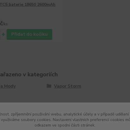
TC5 baterie 18650 2600mAh
č
/
ks
Přidat do košíku
zařazeno v kategoriích
 a Mody
Vapor Storm
čnost, zpříjemnění používání webu, analytické účely a v případě udělení
y využíváme soubory cookies. Nastavení vlastních preferencí cookies mů
odkazem ve spodní části stránek.