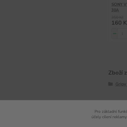
SONY V
30A
350 Kč
160 K
Zboží 
Gripy
Pro základní funk
účely cílení reklam