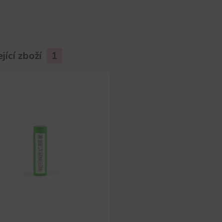
jící zboží
1