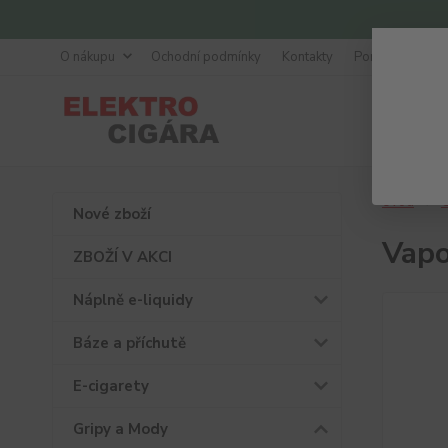
O nákupu
Ochodní podmínky
Kontakty
Poradna
Úvod
G
Nové zboží
Vapo
ZBOŽÍ V AKCI
Náplně e-liquidy
Báze a příchutě
E-cigarety
Gripy a Mody