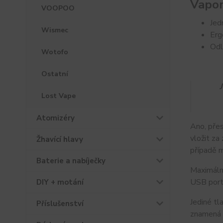
Vapo
VOOPOO
Jed
Wismec
Erg
Odl
Wotofo
Ostatní
Lost Vape
Atomizéry
Ano, přes
vložit za
Žhavící hlavy
případě 
Baterie a nabíječky
Maximální
USB port,
DIY + motání
Jediné tl
Příslušenství
znamená 