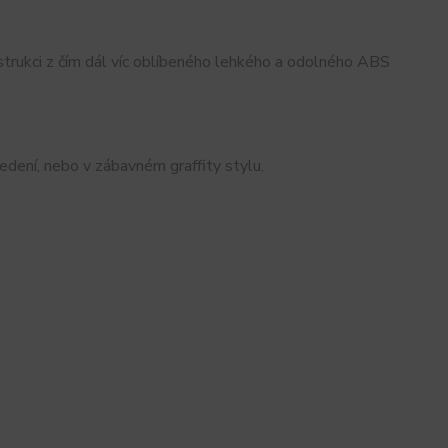
nstrukci z čím dál víc oblíbeného lehkého a odolného ABS
ení, nebo v zábavném graffity stylu.