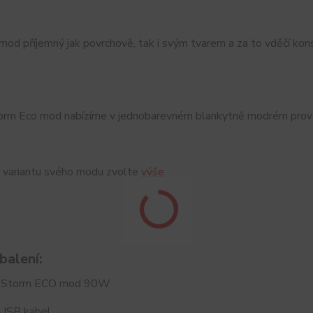
 mod příjemný jak povrchově, tak i svým tvarem a za to vděčí ko
orm Eco mod nabízíme v jednobarevném blankytně modrém proved
 variantu svého modu zvolte
výše
balení:
r Storm ECO mod 90W
 USB kabel