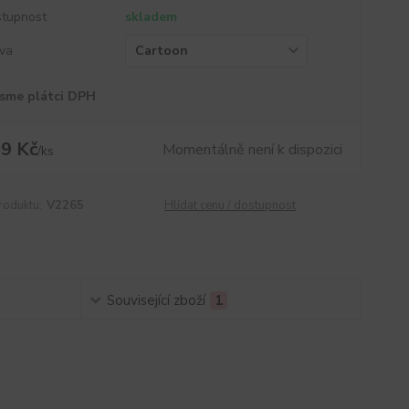
tupnost
skladem
va
sme plátci DPH
9 Kč
Momentálně není k dispozici
/
ks
roduktu:
V2265
Hlídat cenu / dostupnost
Související zboží
1