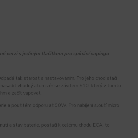
é verzi s jediným tlačítkem pro spínání vapingu
Odpadá tak starost s nastavováním. Pro jeho chod stačí
), nasadit vhodný atomizér se závitem 510, který v tomto
hm a začít vapovat.
rie a použitém odporu až 90W. Pro nabíjení slouží micro
nutí a stav baterie, postačí k celému chodu ECA, to