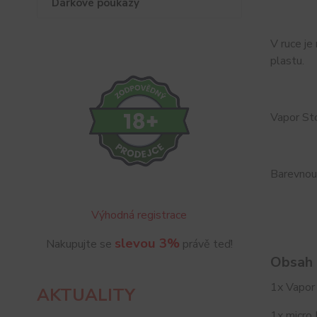
Dárkové poukazy
V ruce je
plastu.
Vapor St
Barevnou
Výhodná registrace
slevou 3%
Nakupujte se
právě teď!
Obsah 
1x Vapo
AKTUALITY
1x micro