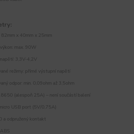
try:
: 82mm x 40mm x 25mm
 výkon: max. 90W
napětí: 3,3V-4,2V
ané režimy: přímé výstupní napětí
aný odpor: min. 0,09ohm až 3,5ohm
18650 (alespoň 25A) – není součástí balení
 micro USB port (5V/0,75A)
0 a odpružený kontakt
: ABS