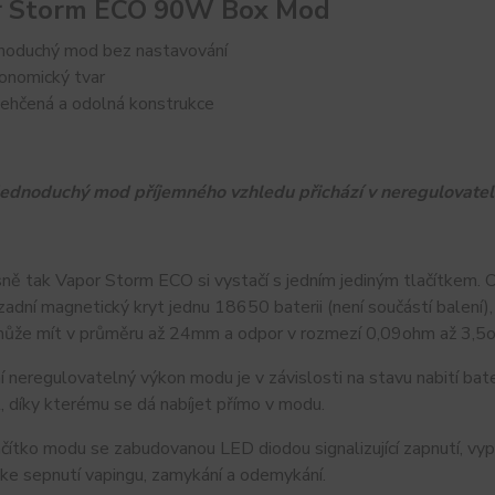
r Storm ECO 90W Box Mod
noduchý mod bez nastavování
onomický tvar
ehčená a odolná konstrukce
Jednoduchý mod příjemného vzhledu přichází v neregulovateln
ně tak Vapor Storm ECO si vystačí s jedním jediným tlačítkem. 
 zadní magnetický kryt jednu 18650 baterii (není součástí balení
může mít v průměru až 24mm a odpor v rozmezí 0,09ohm až 3,5o
 neregulovatelný výkon modu je v závislosti na stavu nabití bate
 díky kterému se dá nabíjet přímo v modu.
ačítko modu se zabudovanou LED diodou signalizující zapnutí, vyp
ke sepnutí vapingu, zamykání a odemykání.