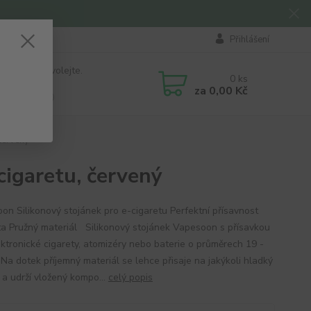
Přihlášení
 si rady? Zavolejte.
0
ks
184 411
za
0,00 Kč
á 8:00 - 16:00
červený
cigaretu, červený
on Silikonový stojánek pro e-cigaretu Perfektní přísavnost
ita Pružný materiál Silikonový stojánek Vapesoon s přísavkou
ektronické cigarety, atomizéry nebo baterie o průměrech 19 -
Na dotek příjemný materiál se lehce přisaje na jakýkoli hladký
 a udrží vložený kompo...
celý popis