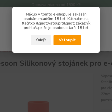
Doprava zdarma od 1500 Kč
Nákup v tomto e-shopu je zakázán
Získej slevu 3%
osobám mladším 18 let. Kliknutím na
tlačítko &quot;Vstoupit&quot; zákazník
Zaregistruj se a nakupuj se slevou právě teď!
Nevíte
prohlašuje, že je osobou starší 18 let
Hledat
733 
REGISTRAČNÍ FORMULÁŘ
Po - P
Vstoupit
Odejít
Zavřít
říslušenství
Stojánky
Vapesoon Silikonový stojánek pro e-cigaretu, 
soon Silikonový stojánek pro e-
Vapeso
Stabil
pro el
22mm. 
povrch