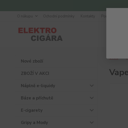
O nákupu
Ochodní podmínky
Kontakty
Poradna
Úvod
P
Nové zboží
Vape
ZBOŽÍ V AKCI
Náplně e-liquidy
Báze a příchutě
E-cigarety
Gripy a Mody