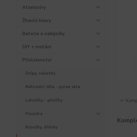
Atomizéry
Žhavící hlavy
Baterie a nabíječky
DIY + motání
Příslušenství
Dripy, náustky
Náhradní těla - pyrex skla
Lahvičky - plničky
Kompl
Pouzdra
Komple
Kroužky, šňůrky