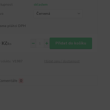
tupnost
skladem
va
sme plátci DPH
 Kč
Přidat do košíku
/
ks
roduktu:
V1987
Hlídat cenu / dostupnost
Komentáře
0