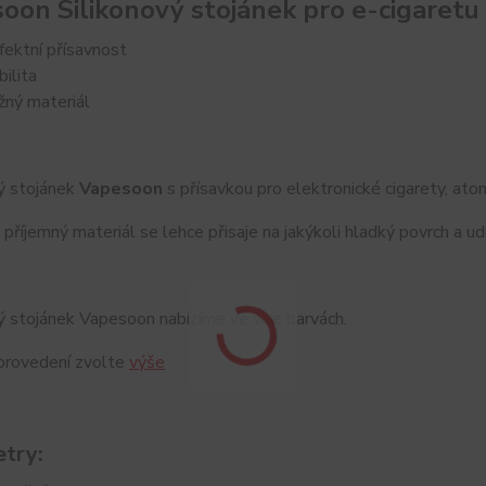
oon Silikonový stojánek pro e-cigaretu
fektní přísavnost
bilita
žný materiál
ý stojánek
Vapesoon
s přísavkou pro elektronické cigarety, at
příjemný materiál se lehce přisaje na jakýkoli hladký povrch a u
ý stojánek Vapesoon nabízíme ve více barvách.
provedení zvolte
výše
try: