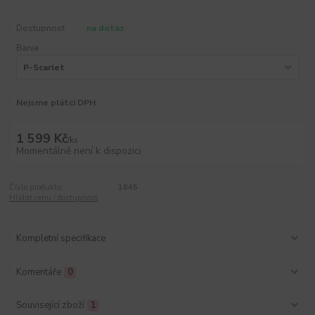
Dostupnost
na dotaz
Barva
Nejsme plátci DPH
1 599 Kč
/
ks
Momentálně není k dispozici
Číslo produktu:
1645
Hlídat cenu / dostupnost
Kompletní specifikace
Komentáře
0
Související zboží
1