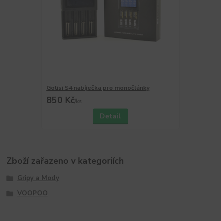
Golisi S4 nabíječka pro monočlánky
850 Kč
/
ks
Detail
Zboží zařazeno v kategoriích
Gripy a Mody
VOOPOO