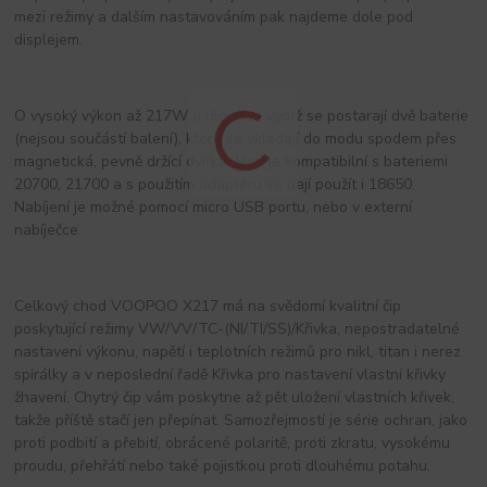
mezi režimy a dalším nastavováním pak najdeme dole pod
displejem.
O vysoký výkon až 217W a dlouhou výdrž se postarají dvě baterie
(nejsou součástí balení), které se vkládají do modu spodem přes
magnetická, pevně držící dvířka. Mod je kompatibilní s bateriemi
20700, 21700 a s použitím adaptéru se dají použít i 18650.
Nabíjení je možné pomocí micro USB portu, nebo v externí
nabíječce.
Celkový chod VOOPOO X217 má na svědomí kvalitní čip
poskytující režimy VW/VV/TC-(NI/TI/SS)/Křivka, nepostradatelné
nastavení výkonu, napětí i teplotních režimů pro nikl, titan i nerez
spirálky a v neposlední řadě Křivka pro nastavení vlastní křivky
žhavení. Chytrý čip vám poskytne až pět uložení vlastních křivek,
takže příště stačí jen přepínat. Samozřejmostí je série ochran, jako
proti podbití a přebití, obrácené polaritě, proti zkratu, vysokému
proudu, přehřátí nebo také pojistkou proti dlouhému potahu.