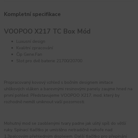
Kompletní specifikace
VOOPOO X217 TC Box Mód
Luxusní design
Kvalitní zpracování
Čip Gene.Fan
Slot pro dvě baterie 21700/20700
Propracovaný kovový vzhled s bočním designem imitace
uhlíkových vláken a barevnými resinovými panely zaujme hned na
první pohled. Představujeme VOOPOO X217, mod, který by
rozhodně neměl uniknout vaší pozornosti.
Mohutný mod se zaoblenými tvary padne jak ulitý spíš do větší
ruky. Spínací tlačítko je umístěno netradičně nahoře nad
1,3palcovým přehledným displejem. Další tlačítko pro přepínání