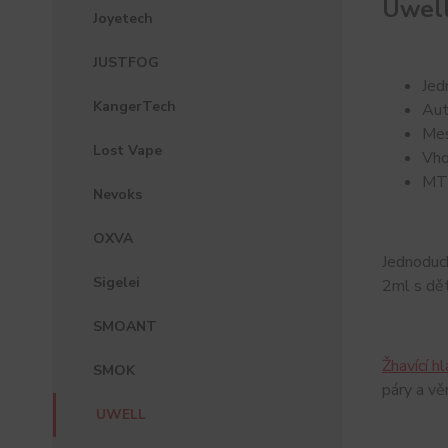
Uwell
Joyetech
JUSTFOG
Jed
KangerTech
Aut
Mes
Lost Vape
Vho
MTL
Nevoks
OXVA
Jednoduc
Sigelei
2ml s dět
SMOANT
Žhavící h
SMOK
páry a vě
UWELL