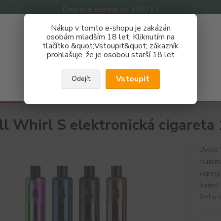
Doprava zdarma od 1500 Kč
Nákup v tomto e-shopu je zakázán
Získej slevu 3%
osobám mladším 18 let. Kliknutím na
tlačítko &quot;Vstoupit&quot; zákazník
Zaregistruj se a nakupuj se slevou právě teď!
Nevíte
prohlašuje, že je osobou starší 18 let
Hledat
733 
REGISTRAČNÍ FORMULÁŘ
Po - P
Vstoupit
Odejít
Zavřít
-cigarety
Značky
UWELL
Uwell Whirl S elektronická cigareta 
l Whirl S elektronická cigaret
Uwell 
Automa
vaping
bateri
2ml s 