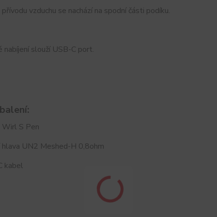
přívodu vzduchu se nachází na spodní části podíku.
é nabíjení slouží USB-C port.
balení:
 Wirl S Pen
cí hlava UN2 Meshed-H 0,8ohm
 kabel