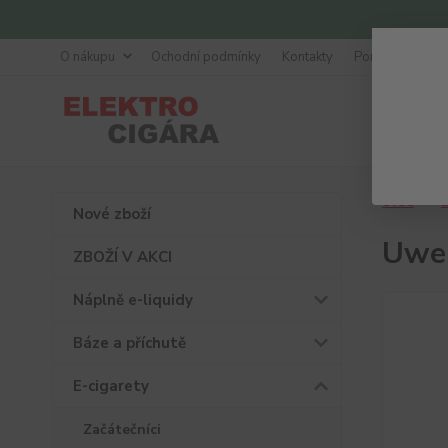
O nákupu
Ochodní podmínky
Kontakty
Poradna
Úvod
E
Nové zboží
Uwel
ZBOŽÍ V AKCI
Náplně e-liquidy
Báze a příchutě
E-cigarety
Začátečníci