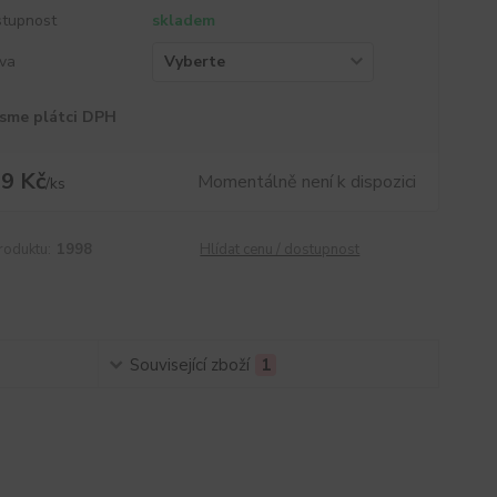
tupnost
skladem
va
sme plátci DPH
9 Kč
Momentálně není k dispozici
/
ks
roduktu:
1998
Hlídat cenu / dostupnost
Související zboží
1