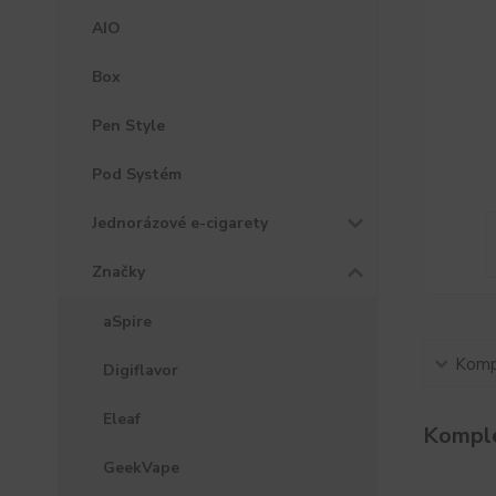
AIO
Box
Pen Style
Pod Systém
Jednorázové e-cigarety
Značky
aSpire
Kompl
Digiflavor
Eleaf
Komple
GeekVape