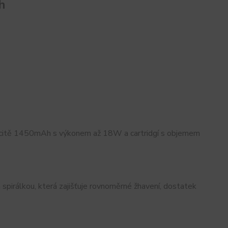
h
acitě 1450mAh s výkonem až 18W a cartridgí s objemem
irálkou, která zajišťuje rovnoměrné žhavení, dostatek