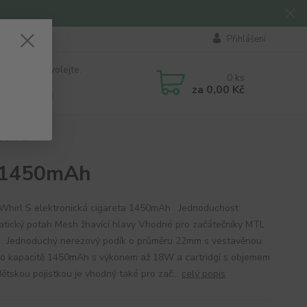
Přihlášení
 si rady? Zavolejte.
0
ks
184 411
za
0,00 Kč
á 8:00 - 16:00
1450mAh
a 1450mAh
Whirl S elektronická cigareta 1450mAh Jednoduchost
tický potah Mesh žhavící hlavy Vhodné pro začátečníky MTL
 Jednoduchý nerezový podík o průměru 22mm s vestavěnou
i o kapacitě 1450mAh s výkonem až 18W a cartridgí s objemem
dětskou pojistkou je vhodný také pro zač...
celý popis