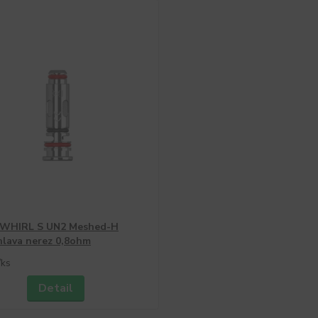
WHIRL S UN2 Meshed-H
 hlava nerez 0,8ohm
/
ks
Detail