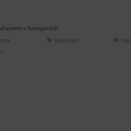
zařazeno v kategoriích
arety
Začátečníci
Pod
LL