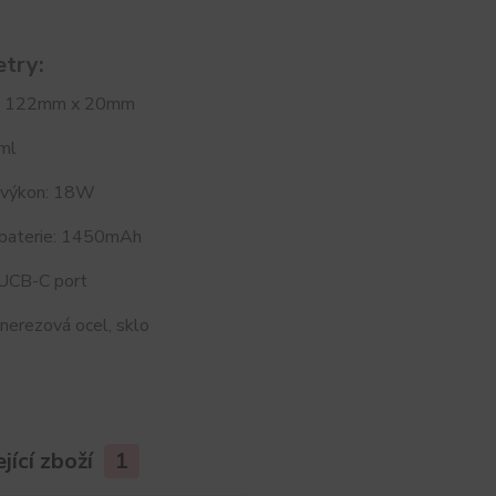
try:
: 122mm x 20mm
ml
 výkon: 18W
 baterie: 1450mAh
 UCB-C port
 nerezová ocel, sklo
jící zboží
1