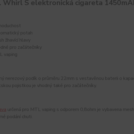
 Whirl S elektronická cigareta 1450mA
noduchost
omatický potah
h žhavící hlavy
dné pro začátečníky
 vaping
hý nerezový podík o průměru 22mm s vestavěnou baterii o kap
skou pojistkou je vhodný také pro začátečníky.
lava
určená pro MTL vaping s odporem 0,8ohm je vybavena mesh sp
rné podání chuti.