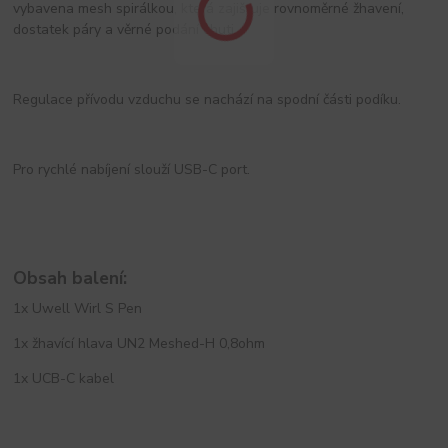
vybavena mesh spirálkou, která zajišťuje rovnoměrné žhavení,
dostatek páry a věrné podání chuti.
Regulace přívodu vzduchu se nachází na spodní části podíku.
Pro rychlé nabíjení slouží USB-C port.
Obsah balení:
1x Uwell Wirl S Pen
1x žhavící hlava UN2 Meshed-H 0,8ohm
1x UCB-C kabel