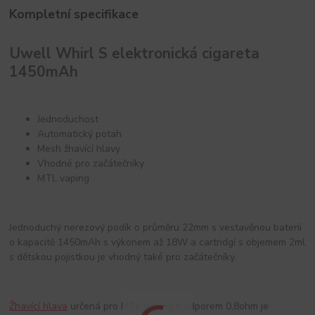
Kompletní specifikace
Uwell Whirl S elektronická cigareta
1450mAh
Jednoduchost
Automatický potah
Mesh žhavící hlavy
Vhodné pro začátečníky
MTL vaping
Jednoduchý nerezový podík o průměru 22mm s vestavěnou baterii
o kapacitě 1450mAh s výkonem až 18W a cartridgí s objemem 2ml
s dětskou pojistkou je vhodný také pro začátečníky.
Žhavící hlava
určená pro MTL vaping s odporem 0,8ohm je