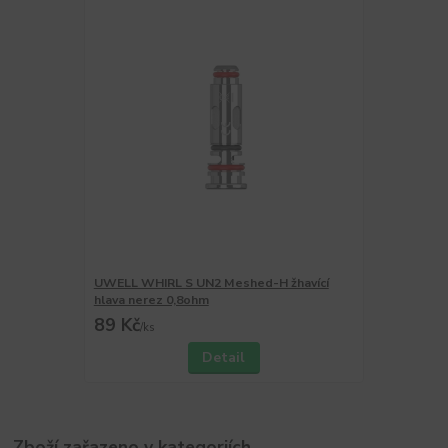
UWELL WHIRL S UN2 Meshed-H žhavící
hlava nerez 0,8ohm
89 Kč
/
ks
Detail
Zboží zařazeno v kategoriích