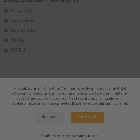
E-cigarety
Začátečníci
Pod Systém
Značky
UWELL
Pro základní funkčnost, zpříjemnění používání webu, analytické
účely a v případě udělení souhlasu také pro účely cílení reklamy
využíváme soubory cookies. Nastavení vlastních preferencí
cookies můžete kdykoli upravit odkazem ve spodní části stránek.
Souhlasím
Nastavení
Souhlas můžete odmítnout
zde
.