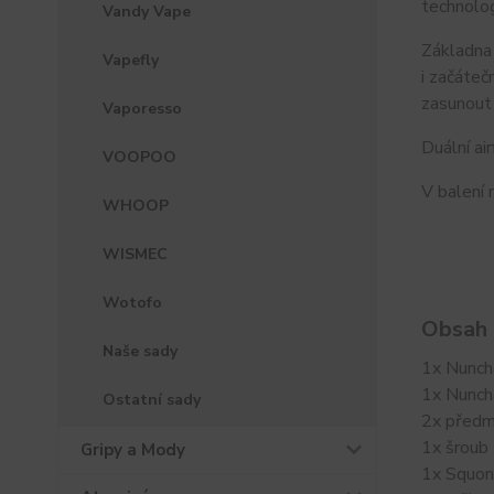
technolog
Vandy Vape
Základna 
Vapefly
i začáteč
zasunout 
Vaporesso
Duální ai
VOOPOO
V balení 
WHOOP
WISMEC
Wotofo
Obsah 
Naše sady
1x Nunc
1x Nunc
Ostatní sady
2x předm
1x šroub
Gripy a Mody
1x Squon