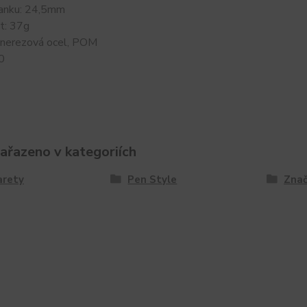
anku: 24,5mm
t: 37g
: nerezová ocel, POM
0
zařazeno v kategoriích
arety
Pen Style
Znač