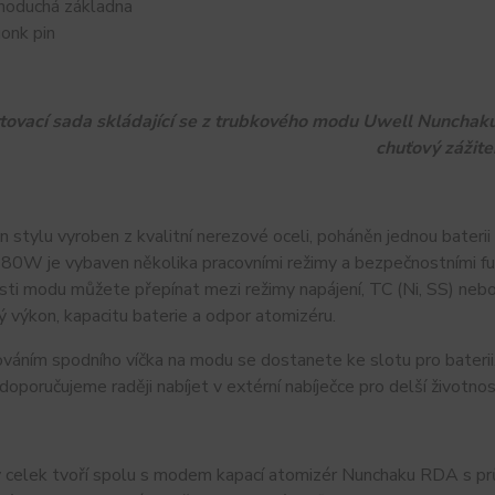
noduchá základna
onk pin
tovací sada skládající se z trubkového modu Uwell Nunchak
chuťový zážite
 stylu vyroben z kvalitní nerezové oceli, poháněn jednou bateri
80W je vybaven několika pracovními režimy a bezpečnostními fu
sti modu můžete přepínat mezi režimy napájení, TC (Ni, SS) ne
 výkon, kapacitu baterie a odpor atomizéru.
áním spodního víčka na modu se dostanete ke slotu pro baterii.
doporučujeme raději nabíjet v extérní nabíječce pro delší životnost
 celek tvoří spolu s modem kapací atomizér Nunchaku RDA s p