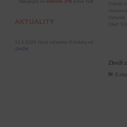
slevou 3%
Nakupujte se
právě teď!
Průměr t
Hmotnos
Materiál
AKTUALITY
Závit: 51
21.5.2026 Nově zařazeny tři krásky od
SMOK
Zboží 
E-cig