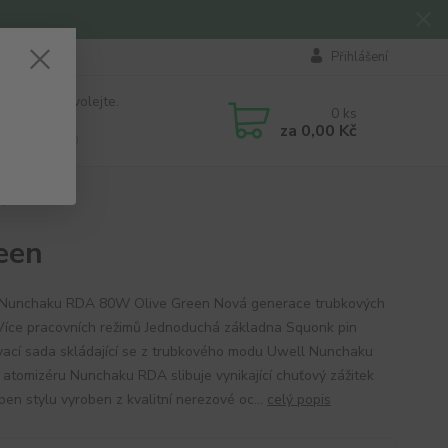
Přihlášení
 si rady? Zavolejte.
0
ks
184 411
za
0,00 Kč
á 8:00 - 16:00
n
een
Nunchaku RDA 80W Olive Green Nová generace trubkových
íce pracovních režimů Jednoduchá základna Squonk pin
vací sada skládající se z trubkového modu Uwell Nunchaku
atomizéru Nunchaku RDA slibuje vynikající chuťový zážitek
pen stylu vyroben z kvalitní nerezové oc...
celý popis