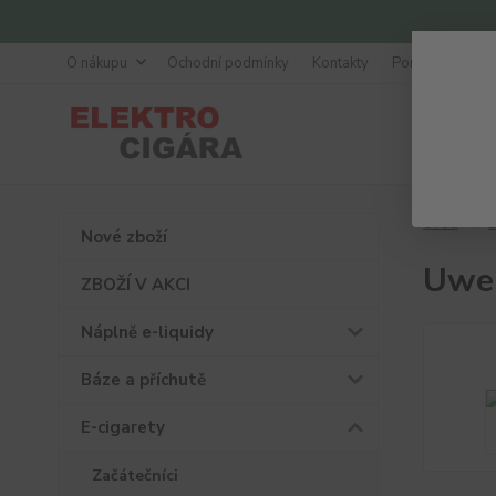
O nákupu
Ochodní podmínky
Kontakty
Poradna
Úvod
E
Nové zboží
Uwel
ZBOŽÍ V AKCI
Náplně e-liquidy
Báze a příchutě
E-cigarety
Začátečníci