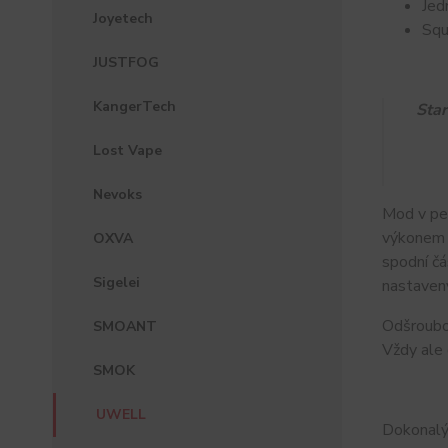
Jed
Joyetech
Squ
JUSTFOG
KangerTech
Star
Lost Vape
Nevoks
Mod v pen
výkonem 
OXVA
spodní čá
Sigelei
nastavený
Odšroubov
SMOANT
Vždy ale 
SMOK
UWELL
Dokonalý