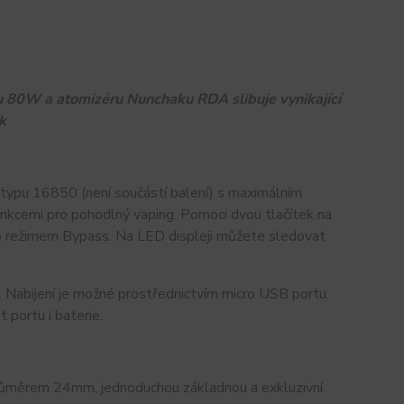
u 80W a atomizéru Nunchaku RDA slibuje vynikající
k
i typu 16850 (není součástí balení) s maximálním
nkcemi pro pohodlný vaping. Pomoci dvou tlačítek na
bo režimem Bypass. Na LED displeji můžete sledovat
 Nabíjení je možné prostřednictvím micro USB portu.
 portu i baterie.
růměrem 24mm, jednoduchou základnou a exkluzivní