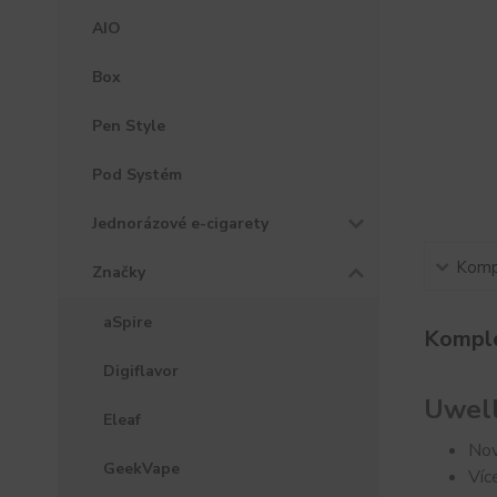
AIO
Box
Pen Style
Pod Systém
Jednorázové e-cigarety
Kompl
Značky
aSpire
Komple
Digiflavor
Uwel
Eleaf
Nov
GeekVape
Víc