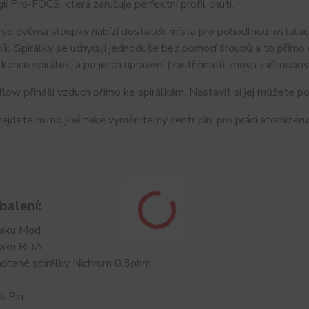
ií Pro-FOCS, která zaručuje perfektní profil chuti.
se dvěma sloupky nabízí dostatek místa pro pohodlnou instalaci 
ník. Spirálky se uchycují jednoduše bez pomocí šroubů a to přímo
konce spirálek, a po jejich upravení (zastřihnutí) znovu zašroubov
rflow přináší vzduch přímo ke spirálkám. Nastavit si jej můžete
najdete mimo jiné také vyměnitelný centr pin, pro práci atomizé
balení:
haku Mod
haku RDA
otané spirálky Nichrom 0,3ohm
k Pin