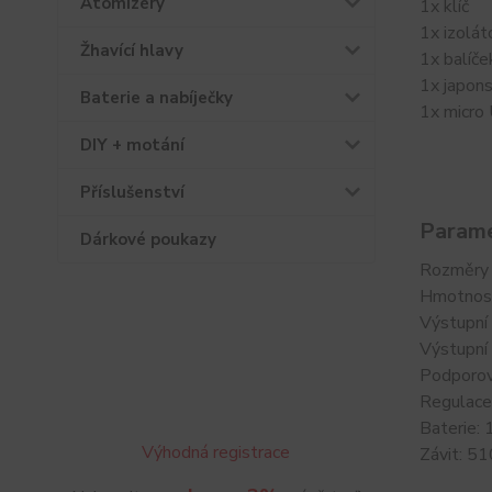
Atomizéry
1x klíč
1x izolát
Žhavící hlavy
1x balíč
1x japons
Baterie a nabíječky
1x micro
DIY + motání
Příslušenství
Parame
Dárkové poukazy
Rozměry
Hmotnos
Výstupní
Výstupní 
Podporov
Regulace
Baterie: 
Výhodná registrace
Závit: 51