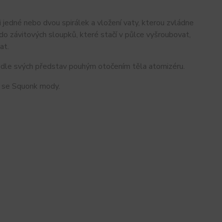
jedné nebo dvou spirálek a vložení vaty, kterou zvládne
 do závitových sloupků, které stačí v půlce vyšroubovat,
at.
 podle svých představ pouhým otočením těla atomizéru.
ru se Squonk mody.