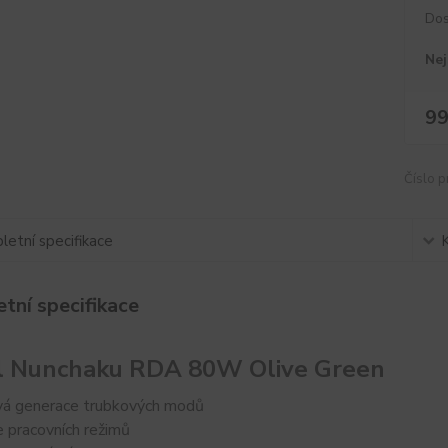
Dos
Nej
99
Číslo p
etní specifikace
tní specifikace
l Nunchaku RDA 80W Olive Green
á generace trubkových modů
e pracovních režimů