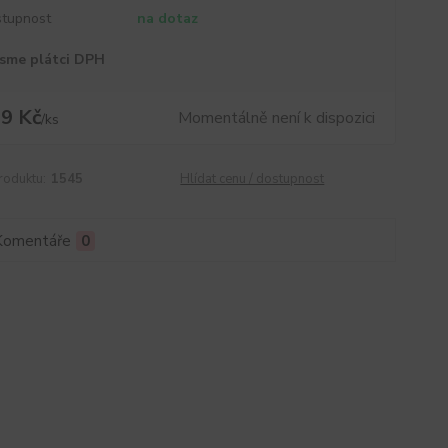
tupnost
na dotaz
sme plátci DPH
9 Kč
Momentálně není k dispozici
/
ks
roduktu:
1545
Hlídat cenu / dostupnost
Komentáře
0