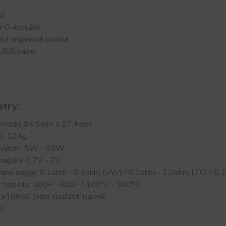
or
ek O-kroužků
ká organická bavlna
 USB kabel
try:
 modu: 94,5mm x 27,4mm
t: 124g
 výkon: 5W - 80W
napětí: 0,7V - 7V
aný odpor: 0,1ohm - 0,3ohm (VW) / 0,1ohm - 1,0ohm (TC) / 0,
 teploty: 200F - 600F / 100°C - 300°C
1x18650 (není součástí balení)
0