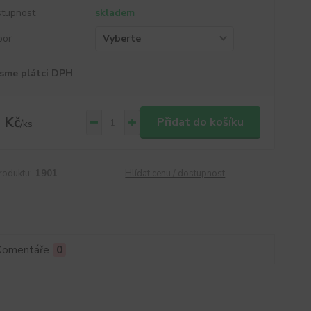
tupnost
skladem
por
sme plátci DPH
 Kč
Přidat do košíku
/
ks
roduktu:
1901
Hlídat cenu / dostupnost
Komentáře
0