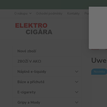
O nákupu
Ochodní podmínky
Kontakty
Poradna
Úvod
Ž
Nové zboží
Uwel
ZBOŽÍ V AKCI
Náplně e-liquidy
Novinka
Báze a příchutě
E-cigarety
Gripy a Mody