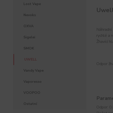
Lost Vape
Uwell
Nevoks
OXVA
Náhradní 
rychlé a 
Sigelei
Žhavící h
SMOK
UWELL
Odpor žha
Vandy Vape
Vaporesso
VOOPOO
Parame
Ostatní
Odpor: 0