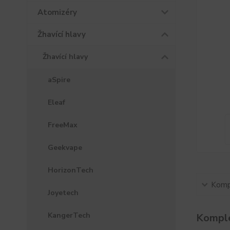
Atomizéry
Žhavící hlavy
Žhavící hlavy
aSpire
Eleaf
FreeMax
Geekvape
HorizonTech
Kompl
Joyetech
KangerTech
Komple