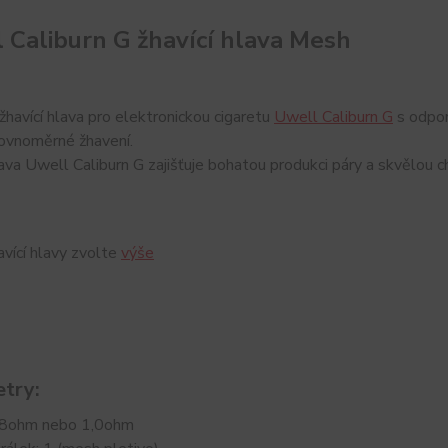
 Caliburn G žhavící hlava Mesh
žhavící hlava pro elektronickou cigaretu
Uwell Caliburn G
s odpor
rovnoměrné žhavení.
lava Uwell Caliburn G zajišťuje bohatou produkci páry a skvělou c
vící hlavy zvolte
výše
try:
,8ohm nebo 1,0ohm