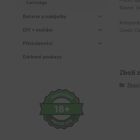
Počet spi
Cartridge
Balení: 1
Baterie a nabíječky
Kompatibi
DIY + motání
Uwell Ca
Příslušenství
Dárkové poukazy
Zboží 
Žhaví