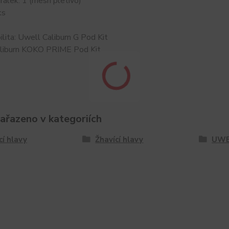
rálek: 1 (mesh pletivo)
ks
lita: Uwell Caliburn G Pod Kit
liburn KOKO PRIME Pod Kit
zařazeno v kategoriích
cí hlavy
Žhavící hlavy
UWE