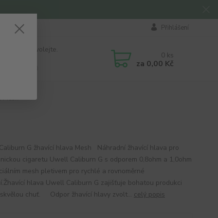
Přihlášení
 si rady? Zavolejte.
0
ks
184 411
za
0,00 Kč
á 8:00 - 16:00
va Mesh
Caliburn G žhavící hlava Mesh Náhradní žhavící hlava pro
onickou cigaretu Uwell Caliburn G s odporem 0,8ohm a 1,0ohm
ciálním mesh pletivem pro rychlé a rovnoměrné
í.Žhavící hlava Uwell Caliburn G zajišťuje bohatou produkci
 skvělou chuť. Odpor žhavící hlavy zvolt...
celý popis