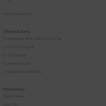
Popis připravujeme
Obsah balení:
1x Momentum RDA + 810 resin drip tip
1x 810 PGTG drip tip
1x 510 adaptér
1x pin pro Squonk
1x balíček náhradních dílů
Parametry:
Průměr: 24mm
Závit: 510