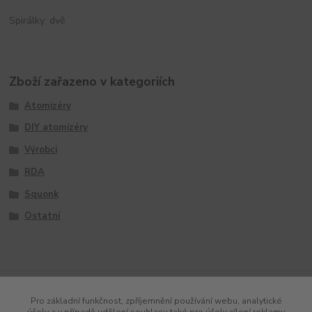
Spirálky: dvě
Zboží zařazeno v kategoriích
Atomizéry
DIY atomizéry
Výrobci
RDA
Squonk
Ostatní
Pro základní funkčnost, zpříjemnění používání webu, analytické