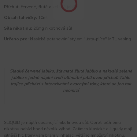
Příchuť:
červené, žluté a zelené jablko
Obsah lahvičky:
10ml
Síla nikotinu:
20mg nikotinová sůl
Určeno pro:
klasické potahování stylem "ústa-plíce" MTL vaping
Sladké červené jablko, šťavnaté žluté jablko a nakyslé zelené
jablko v jedné náplni tvoří ultimátní jablkovou příchuť. Tahle
trojice přichází s intenzivními ovocnými tóny, které se jen tak
neomrzí
SLIQUID je náplň obsahující nikotinovou sůl. Oproti běžnému
nikotinu nabízí hned několik výhod. Zatímco klasické e-liquidy mají
silnější hit, který vám brání v inhalaci většího množství nikotinu,