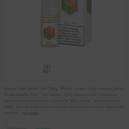
Sliquid Trojité jablko 10ml 20mg Příchuť: červené, žluté a zelené jablko
Obsah lahvičky: 10ml Síla nikotinu: 20mg nikotinová sůl Určeno pro:
klasické potahování stylem "ústa-plíce" MTL vaping Sladké červené
jablko, šťavnaté žluté jablko a nakyslé zelené jablko v jedné náplni tvoří
ultimátní...
celý popis
Dostupnost
skladem