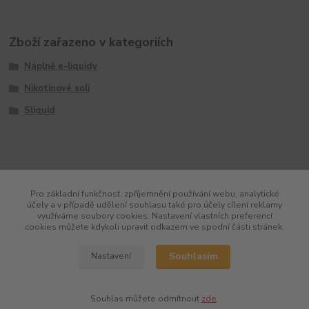
Zboží zařazeno v kategoriích
Náplně e-liquidy
Nikotinové soli
Sliquid
Pro základní funkčnost, zpříjemnění používání webu, analytické
účely a v případě udělení souhlasu také pro účely cílení reklamy
využíváme soubory cookies. Nastavení vlastních preferencí
cookies můžete kdykoli upravit odkazem ve spodní části stránek.
Souhlasím
Nastavení
Souhlas můžete odmítnout
zde
.
Vytvořeno na
Eshop-rychle.cz