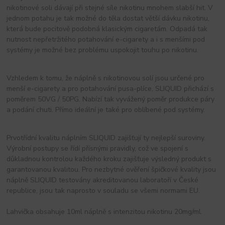
nikotinové soli dávají při stejné síle nikotinu mnohem slabší hit. V
jednom potahu je tak možné do těla dostat větší dávku nikotinu,
která bude pocitově podobná klasickým cigaretám. Odpadá tak
nutnost nepřetržitého potahování e-cigarety a i s menšími pod
systémy je možné bez problému uspokojit touhu po nikotinu.
Vzhledem k tomu, že náplně s nikotinovou solí jsou určené pro
menší e-cigarety a pro potahování pusa-plíce, SLIQUID přichází s
poměrem 50VG / 50PG. Nabízí tak vyvážený poměr produkce páry
a podání chuti. Přímo ideální je také pro oblíbené pod systémy.
Prvotřídní kvalitu náplním SLIQUID zajišťují ty nejlepší suroviny.
Výrobní postupy se řídí přísnými pravidly, což ve spojení s
důkladnou kontrolou každého kroku zajišťuje výsledný produkt s
garantovanou kvalitou. Pro nezbytné ověření špičkové kvality jsou
náplně SLIQUID testovány akreditovanou laboratoří v České
republice, jsou tak naprosto v souladu se všemi normami EU.
Lahvička obsahuje 10ml náplně s intenzitou nikotinu 20mg/ml.