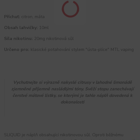
Příchuť:
citron, máta
Obsah lahvičky:
10ml
Síla nikotinu:
20mg nikotinová sůl
Určeno pro:
klasické potahování stylem "ústa-plíce" MTL vaping
Vychutnejte si výrazně nakyslé citrusy v lahodné limonádě
zjemněné příjemně nasládlými tóny. Svěží stopu zanechávají
čerstvé mátové lístky, se kterými je tahle náplň dovedená k
dokonalosti
SLIQUID je náplň obsahující nikotinovou sůl. Oproti běžnému