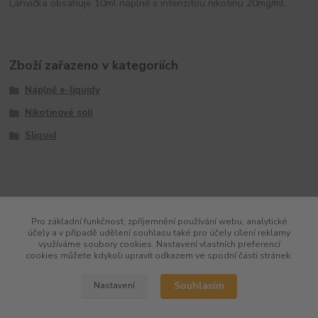
Lahvička obsahuje 10ml náplně s intenzitou nikotinu 20mg/ml.
Zboží zařazeno v kategoriích
Náplně e-liquidy
Nikotinové soli
Sliquid
Pro základní funkčnost, zpříjemnění používání webu, analytické
účely a v případě udělení souhlasu také pro účely cílení reklamy
využíváme soubory cookies. Nastavení vlastních preferencí
cookies můžete kdykoli upravit odkazem ve spodní části stránek.
Souhlasím
Nastavení