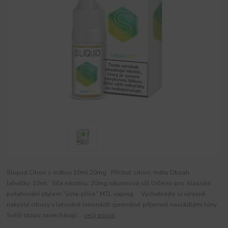
Sliquid Citron s mátou 10ml 20mg Příchuť: citron, máta Obsah
lahvičky: 10ml Síla nikotinu: 20mg nikotinová sůl Určeno pro: klasické
potahování stylem "ústa-plíce" MTL vaping Vychutnejte si výrazně
nakyslé citrusy v lahodné limonádě zjemněné příjemně nasládlými tóny.
Svěží stopu zanechávají ...
celý popis