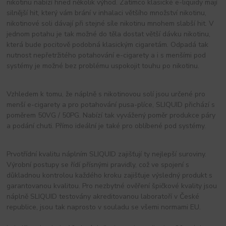
nikotinu nabízí hned několik výhod. Zatímco klasické e-liquidy mají
silnější hit, který vám brání v inhalaci většího množství nikotinu,
nikotinové soli dávají při stejné síle nikotinu mnohem slabší hit. V
jednom potahu je tak možné do těla dostat větší dávku nikotinu,
která bude pocitově podobná klasickým cigaretám. Odpadá tak
nutnost nepřetržitého potahování e-cigarety a i s menšími pod
systémy je možné bez problému uspokojit touhu po nikotinu.
Vzhledem k tomu, že náplně s nikotinovou solí jsou určené pro
menší e-cigarety a pro potahování pusa-plíce, SLIQUID přichází s
poměrem 50VG / 50PG. Nabízí tak vyvážený poměr produkce páry
a podání chuti. Přímo ideální je také pro oblíbené pod systémy.
Prvotřídní kvalitu náplním SLIQUID zajišťují ty nejlepší suroviny.
Výrobní postupy se řídí přísnými pravidly, což ve spojení s
důkladnou kontrolou každého kroku zajišťuje výsledný produkt s
garantovanou kvalitou. Pro nezbytné ověření špičkové kvality jsou
náplně SLIQUID testovány akreditovanou laboratoří v České
republice, jsou tak naprosto v souladu se všemi normami EU.