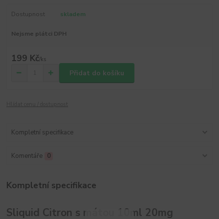
Dostupnost
skladem
Nejsme plátci DPH
199 Kč
/
ks
Přidat do košíku
Hlídat cenu / dostupnost
Kompletní specifikace
Komentáře
0
Kompletní specifikace
Sliquid Citron s mátou 10ml 20mg