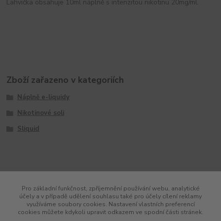
Lahvička obsahuje 10ml náplně s intenzitou nikotinu 20mg/ml.
Zboží zařazeno v kategoriích
Náplně e-liquidy
Nikotinové soli
Sliquid
Pro základní funkčnost, zpříjemnění používání webu, analytické
účely a v případě udělení souhlasu také pro účely cílení reklamy
využíváme soubory cookies. Nastavení vlastních preferencí
cookies můžete kdykoli upravit odkazem ve spodní části stránek.