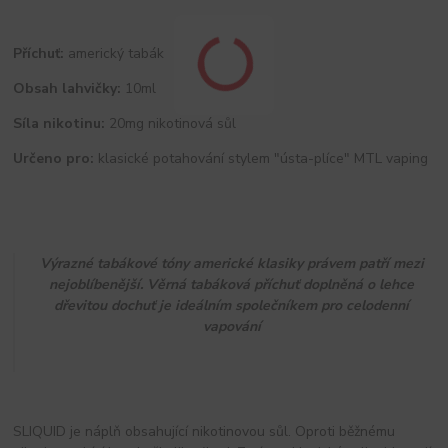
Příchuť:
americký tabák
Obsah lahvičky:
10ml
Síla nikotinu:
20mg nikotinová sůl
Určeno pro:
klasické potahování stylem "ústa-plíce" MTL vaping
Výrazné tabákové tóny americké klasiky právem patří mezi
nejoblíbenější. Věrná tabáková příchuť doplněná o lehce
dřevitou dochuť je ideálním společníkem pro celodenní
vapování
SLIQUID je náplň obsahující nikotinovou sůl. Oproti běžnému