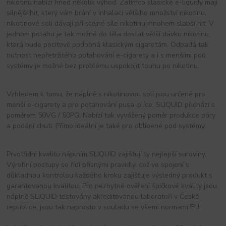
nikotinu nabízí hned několik výhod. Zatímco klasické e-liquidy mají
silnější hit, který vám brání v inhalaci většího množství nikotinu,
nikotinové soli dávají při stejné síle nikotinu mnohem slabší hit. V
jednom potahu je tak možné do těla dostat větší dávku nikotinu,
která bude pocitově podobná klasickým cigaretám. Odpadá tak
nutnost nepřetržitého potahování e-cigarety a i s menšími pod
systémy je možné bez problému uspokojit touhu po nikotinu.
Vzhledem k tomu, že náplně s nikotinovou solí jsou určené pro
menší e-cigarety a pro potahování pusa-plíce, SLIQUID přichází s
poměrem 50VG / 50PG. Nabízí tak vyvážený poměr produkce páry
a podání chuti. Přímo ideální je také pro oblíbené pod systémy.
Prvotřídní kvalitu náplním SLIQUID zajišťují ty nejlepší suroviny.
Výrobní postupy se řídí přísnými pravidly, což ve spojení s
důkladnou kontrolou každého kroku zajišťuje výsledný produkt s
garantovanou kvalitou. Pro nezbytné ověření špičkové kvality jsou
náplně SLIQUID testovány akreditovanou laboratoří v České
republice, jsou tak naprosto v souladu se všemi normami EU.