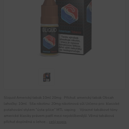
Sliquid Americký tabák 10ml 20mg Příchuť: americký tabák Obsah
lahvičky: 10ml Síla nikotinu: 20mg nikotinová sůl Určeno pro: klasické
potahování stylem "ústa-plíce" MTL vaping Výrazné tabákové tóny
americké klasiky právem patří mezi nejoblíbenější. Věrná tabáková
příchuť doplněná o lehce...
celý popis