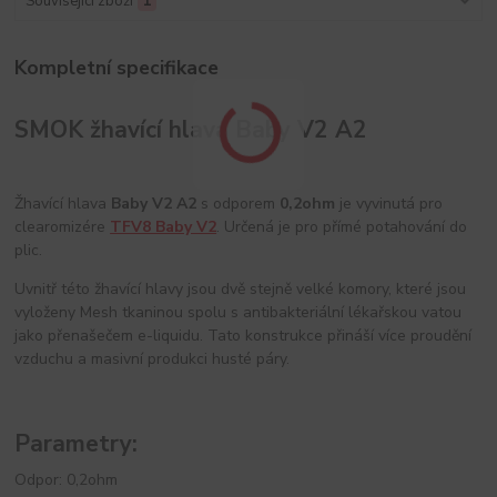
Související zboží
1
Kompletní specifikace
SMOK žhavící hlava Baby V2 A2
Žhavící hlava
Baby V2 A2
s odporem
0,2ohm
je vyvinutá pro
clearomizére
TFV8 Baby V2
. Určená je pro přímé potahování do
plic.
Uvnitř této žhavící hlavy jsou dvě stejně velké komory, které jsou
vyloženy Mesh tkaninou spolu s antibakteriální lékařskou vatou
jako přenašečem e-liquidu. Tato konstrukce přináší více proudění
vzduchu a masivní produkci husté páry.
Parametry:
Odpor: 0,2ohm