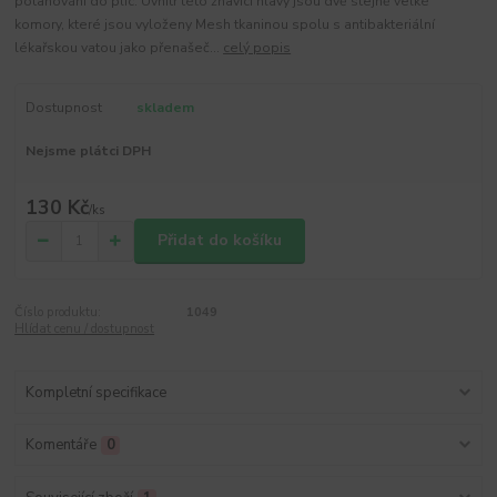
potahování do plic. Uvnitř této žhavící hlavy jsou dvě stejně velké
komory, které jsou vyloženy Mesh tkaninou spolu s antibakteriální
lékařskou vatou jako přenašeč...
celý popis
Dostupnost
skladem
Nejsme plátci DPH
130 Kč
/
ks
Přidat do košíku
Číslo produktu:
1049
Hlídat cenu / dostupnost
Kompletní specifikace
Komentáře
0