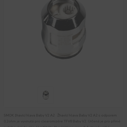
SMOK žhavící hlava Baby V2 A2 Žhavící hlava Baby V2 A2 s odporem
0,2ohm je vyvinutá pro clearomizére TFV8 Baby V2. Určená je pro přímé