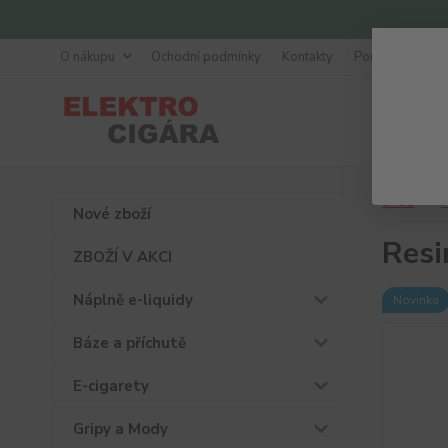
O nákupu
Ochodní podmínky
Kontakty
Poradna
Úvod
P
Nové zboží
Resi
ZBOŽÍ V AKCI
Náplně e-liquidy
Novinka
Báze a příchutě
E-cigarety
Gripy a Mody