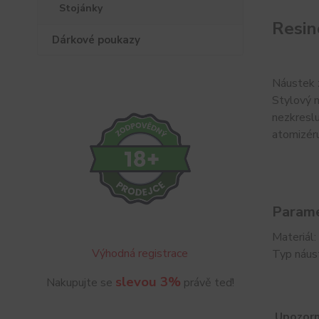
Stojánky
Resin
Dárkové poukazy
Náustek z
Stylový n
nezkreslu
atomizéru
Parame
Materiál:
Výhodná registrace
Typ náus
slevou 3%
Nakupujte se
právě teď!
Upozorn