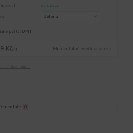
tupnost
na dotaz
va
sme plátci DPH
9 Kč
Momentálně není k dispozici
/
ks
cenu / dostupnost
Komentáře
0