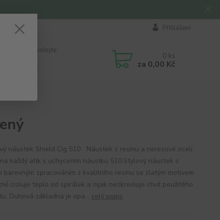
Přihlášení
 si rady? Zavolejte.
0
ks
184 411
za
0,00 Kč
á 8:00 - 16:00
lený
vý náustek Shield Cig 510 Náustek z resinu a nerezové oceli
na každý atík s uchycením náustku 510.Stylový náustek s
 barevným zpracováním z kvalitního resinu se zlatým motivem
ně izoluje teplo od spirálek a nijak nezkresluje chuť použitého
idu. Duhová základna je opa...
celý popis