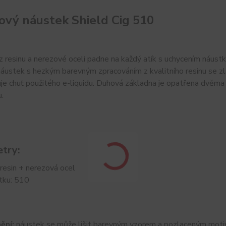
ový náustek Shield Cig 510
 resinu a nerezové oceli padne na každý atík s uchycením náust
áustek s hezkým barevným zpracováním z kvalitního resinu se zl
je chuť použitého e-liquidu. Duhová základna je opatřena dvěma 
.
try:
 resin + nerezová ocel
tku: 510
ění:
náustek se může lišit barevným vzorem a pozlaceným mot