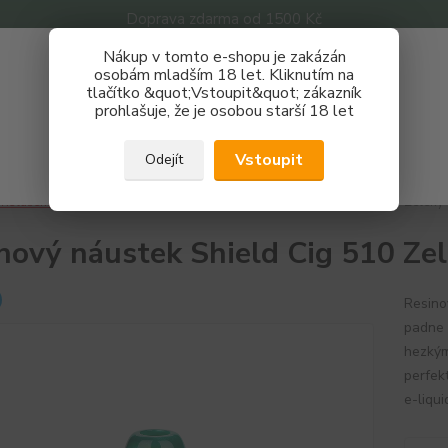
Doprava zdarma od 1500 Kč
Nákup v tomto e-shopu je zakázán
Získej slevu 3%
osobám mladším 18 let. Kliknutím na
tlačítko &quot;Vstoupit&quot; zákazník
Zaregistruj se a nakupuj se slevou právě teď!
Nevíte
prohlašuje, že je osobou starší 18 let
Hledat
733 
REGISTRAČNÍ FORMULÁŘ
Po - P
Vstoupit
Odejít
Zavřít
říslušenství
Dripy, náustky
Resinový náustek Shield Cig 510 Zelený
nový náustek Shield Cig 510 Ze
Resino
padne 
hezkým
perfekt
e-liqu