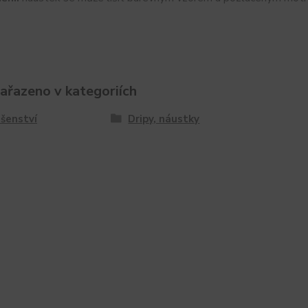
zařazeno v kategoriích
ušenství
Dripy, náustky