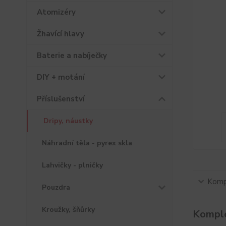
Atomizéry
Žhavící hlavy
Baterie a nabíječky
DIY + motání
Příslušenství
Dripy, náustky
Náhradní těla - pyrex skla
Lahvičky - plničky
Kompl
Pouzdra
Kroužky, šňůrky
Komple