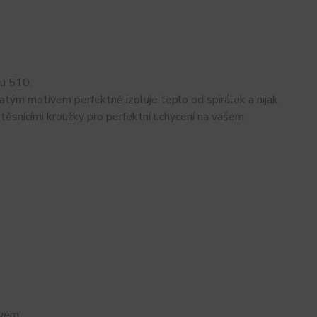
ku 510.
atým motivem perfektně izoluje teplo od spirálek a nijak
těsnícími kroužky pro perfektní uchycení na vašem
ivem