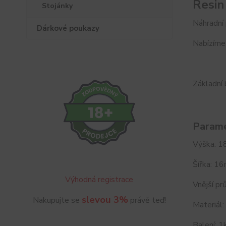
Resin
Stojánky
Náhradní 
Dárkové poukazy
Nabízíme 
Základní
Parame
Výška: 
Šířka: 1
Výhodná registrace
Vnější p
slevou 3%
Nakupujte se
právě teď!
Materiál:
Balení: 1