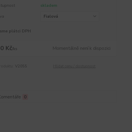
tupnost
skladem
va
sme plátci DPH
0 Kč
Momentálně není k dispozici
/
ks
roduktu:
V2055
Hlídat cenu / dostupnost
Komentáře
0