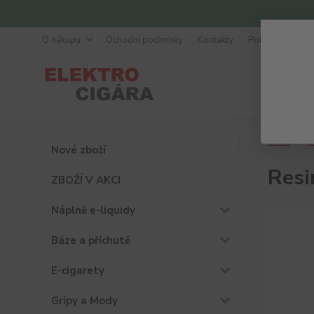
O nákupu
Ochodní podmínky
Kontakty
Poradna
Úvod
P
Nové zboží
Resi
ZBOŽÍ V AKCI
Náplně e-liquidy
Báze a příchutě
E-cigarety
Gripy a Mody