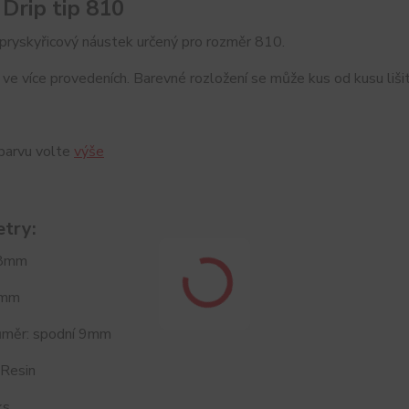
 Drip tip 810
pryskyřicový náustek určený pro rozměr 810.
ve více provedeních. Barevné rozložení se může kus od kusu lišit
 barvu volte
výše
try:
18mm
6mm
růměr: spodní 9mm
 Resin
ks