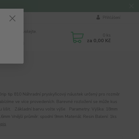
Přihlášení
 si rady? Zavolejte.
0
ks
184 411
za
0,00 Kč
á 8:00 - 16:00
Drip tip 810 Náhradní pryskyřicový náustek určený pro rozměr
abízíme ve více provedeních. Barevné rozložení se může kus
u lišit. Základní barvu volte výše Parametry: Výška: 18mm
 16mm Vnější průměr: spodní 9mm Materiál: Resin Balení: 1ks
opis