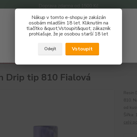
Doprava zdarma od 1500 Kč
Nákup v tomto e-shopu je zakázán
Získej slevu 3%
osobám mladším 18 let. Kliknutím na
tlačítko &quot;Vstoupit&quot; zákazník
Zaregistruj se a nakupuj se slevou právě teď!
Nevíte
prohlašuje, že je osobou starší 18 let
Hledat
733 
REGISTRAČNÍ FORMULÁŘ
Po - P
Vstoupit
Odejít
Zavřít
říslušenství
Dripy, náustky
Resin Drip tip 810 Fialová
n Drip tip 810 Fialová
Resin 
810. N
od kus
Šířka:
celý p