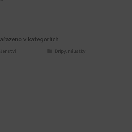
zařazeno v kategoriích
ušenství
Dripy, náustky