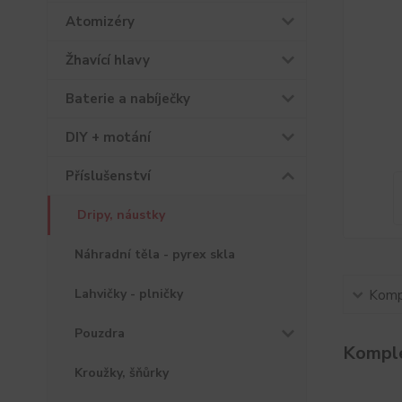
Atomizéry
Žhavící hlavy
Baterie a nabíječky
DIY + motání
Příslušenství
Dripy, náustky
Náhradní těla - pyrex skla
Lahvičky - plničky
Kompl
Pouzdra
Komple
Kroužky, šňůrky