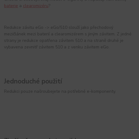
baterie
a
clearomizéru
?
Redukce závitu eGo -> eGo/510 slouží jako přechodový
mezičlánek mezi baterií a clearomizérem s jiným závitem. Z jedné
strany je redukce opatřena závitem 510 a na straně druhé je
vybavena zevnitř závitem 510 a z venku závitem eGo.
Jednoduché použití
Redukci pouze našroubejete na potřebné e-komponenty.