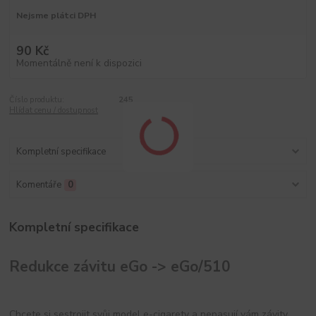
Nejsme plátci DPH
90 Kč
Momentálně není k dispozici
Číslo produktu:
245
Hlídat cenu / dostupnost
Kompletní specifikace
Komentáře
0
Kompletní specifikace
Redukce závitu eGo -> eGo/510
Chcete si sestrojit svůj model e-cigarety a nepasují vám závity