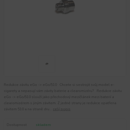
Redukce závitu eGo -> eGo/510 Chcete si sestrojit svůj model e-
cigarety a nepasují vám závity baterie a clearomizéru? Redukce závitu
eGo -> eGo/510 slouží jako přechodový mezičlánek mezi baterií a
clearomizérem s jiným závitem. Z jedné strany je redukce opatřena
závitem 510 a na straně dru...
celý popis
Dostupnost
skladem