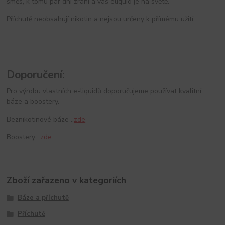
směs, k tomu pár dní zrání a váš eliquid je na světě.
Příchutě neobsahují nikotin a nejsou určeny k přímému užití.
Doporučení:
Pro výrobu vlastních e-liquidů doporučujeme používat kvalitní
báze a boostery.
Beznikotinové báze ..
zde
Boostery ..
zde
Zboží zařazeno v kategoriích
Báze a příchutě
Příchutě