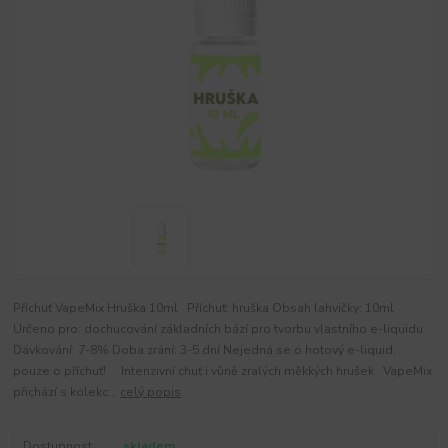
Příchuť VapeMix Hruška 10ml Příchuť: hruška Obsah lahvičky: 10ml
Určeno pro: dochucování základních bází pro tvorbu vlastního e-liquidu
Dávkování: 7-8% Doba zrání: 3-5 dní Nejedná se o hotový e-liquid,
pouze o příchuť! Intenzivní chuť i vůně zralých měkkých hrušek VapeMix
přichází s kolekc...
celý popis
Dostupnost
skladem