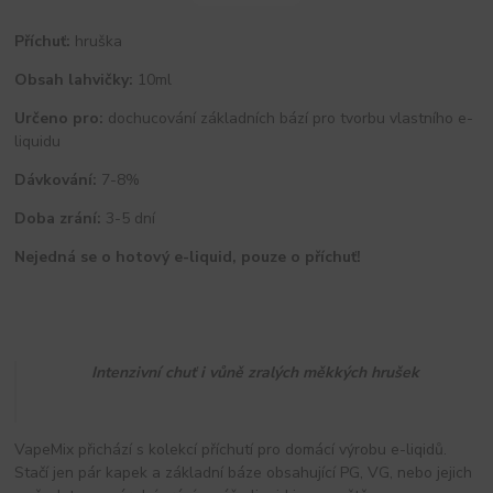
Příchuť:
hruška
Obsah lahvičky:
10ml
Určeno pro:
dochucování základních bází pro tvorbu vlastního e-
liquidu
Dávkování:
7-8%
Doba zrání:
3-5 dní
Nejedná se o hotový e-liquid, pouze o příchuť!
Intenzivní chuť i vůně zralých měkkých hrušek
VapeMix přichází s kolekcí příchutí pro domácí výrobu e-liqidů.
Stačí jen pár kapek a základní báze obsahující PG, VG, nebo jejich