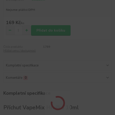
Nejsme plátci DPH
169 Kč
/
ks
Přidat do košíku
Číslo produktu:
1789
Hlídat cenu / dostupnost
Kompletní specifikace
Komentáře
0
Kompletní specifikace
Příchuť VapeMix Hruška 10ml