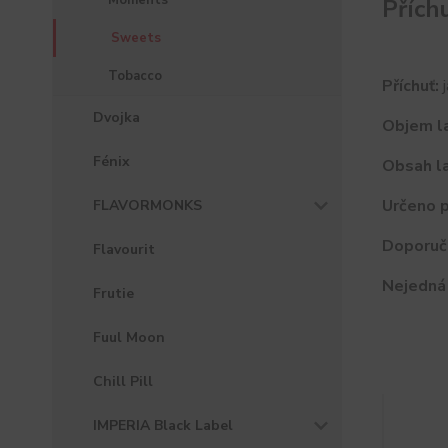
Moments
Přích
Sweets
Tobacco
Příchuť:
j
Dvojka
Objem la
Fénix
Obsah la
Určeno p
FLAVORMONKS
Doporuč
Flavourit
Nejedná 
Frutie
Fuul Moon
Chill Pill
IMPERIA Black Label