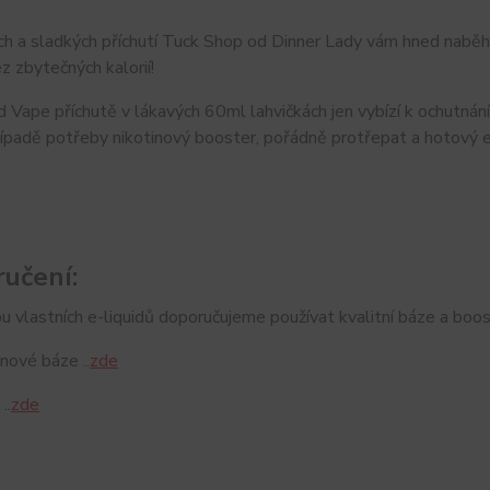
h a sladkých příchutí Tuck Shop od Dinner Lady vám hned naběhn
z zbytečných kalorií!
 Vape příchutě v lákavých 60ml lahvičkách jen vybízí k ochutnání. 
ípadě potřeby nikotinový booster, pořádně protřepat a hotový e-
učení:
u vlastních e-liquidů doporučujeme používat kvalitní báze a boos
nové báze ..
zde
..
zde