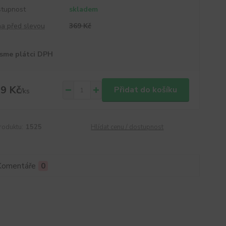
tupnost
skladem
a před slevou
369 Kč
sme plátci DPH
9 Kč
Přidat do košíku
/
ks
roduktu:
1525
Hlídat cenu / dostupnost
Komentáře
0