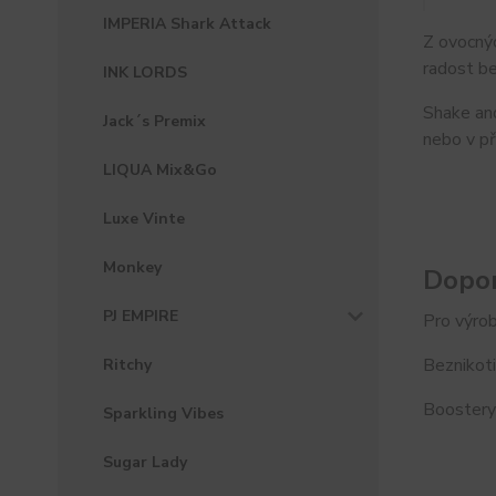
IMPERIA Shark Attack
Z ovocnýc
radost be
INK LORDS
Shake and
Jack´s Premix
nebo v př
LIQUA Mix&Go
Luxe Vinte
Monkey
Dopor
PJ EMPIRE
Pro výrob
Beznikoti
Ritchy
Boostery 
Sparkling Vibes
Sugar Lady