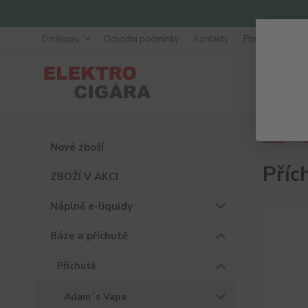
O nákupu
Ochodní podmínky
Kontakty
Poradna
Úvod
B
Nové zboží
Příc
ZBOŽÍ V AKCI
Náplně e-liquidy
Báze a příchutě
Příchutě
Adam´s Vape