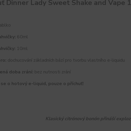
uť Dinner Lady Sweet Shake and Vape
ablko
hvičky:
60ml
hvičky:
10ml
ro:
dochucování základních bází pro tvorbu vlastního e-liquidu
ená doba zrání:
bez nutnosti zrání
se o hotový e-liquid, pouze o příchuť!
Klasický citrónový bonón přináší exploz