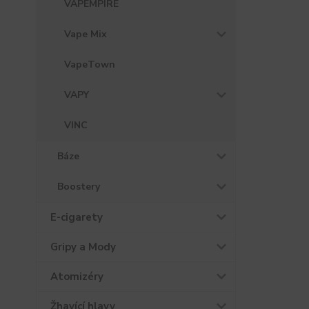
VAPEMPIRE
Vape Mix
VapeTown
VAPY
VINC
Báze
Boostery
E-cigarety
Gripy a Mody
Atomizéry
Žhavící hlavy