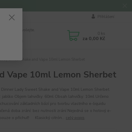
Přihlášení
 si rady? Zavolejte.
0
ks
184 411
za
0,00 Kč
á 8:00 - 16:00
 Lady Sweet Shake and Vape 10ml Lemon Sherbet
nd Vape 10ml Lemon Sherbet
ť Dinner Lady Sweet Shake and Vape 10ml Lemon Sherbet
ť: jablko Objem lahvičky: 60ml Obsah lahvičky: 10ml Určeno
ochucování základních bází pro tvorbu vlastního e-liquidu
čená doba zrání: bez nutnosti zrání Nejedná se o hotový e-
 pouze o příchuť! Klasický citrón...
celý popis