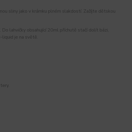
ou sliny jako v krámku plném slakdostí. Zažíjte dětskou
Do lahvičky obsahující 20ml příchutě stačí dolít bázi,
liquid je na světě.
tery.