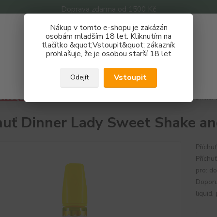
Doprava zdarma od 1500 Kč
Nákup v tomto e-shopu je zakázán
Získej slevu 3%
osobám mladším 18 let. Kliknutím na
tlačítko &quot;Vstoupit&quot; zákazník
Zaregistruj se a nakupuj se slevou právě teď!
Nevíte
prohlašuje, že je osobou starší 18 let
Hledat
733 
REGISTRAČNÍ FORMULÁŘ
Po - P
Vstoupit
Odejít
Zavřít
áze a příchutě
Příchutě
Dinner Lady
Sweets
Příchuť Dinner
huť Dinner Lady Sweet Shake a
Příchu
Příchu
pro: d
Doporu
liquid,