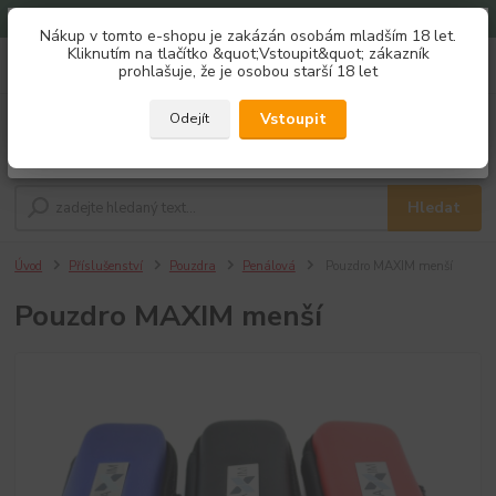
Doprava zdarma od 1500 Kč
Nákup v tomto e-shopu je zakázán osobám mladším 18 let.
Získej slevu 3%
Kliknutím na tlačítko &quot;Vstoupit&quot; zákazník
0
ks
733 184 411
prohlašuje, že je osobou starší 18 let
za
0,00 Kč
Po - Pá 8:00 - 16:00
Zaregistruj se a nakupuj se slevou právě teď!
REGISTRAČNÍ FORMULÁŘ
Vstoupit
Odejít
Menu
Zavřít
Hledat
Úvod
Příslušenství
Pouzdra
Penálová
Pouzdro MAXIM menší
Pouzdro MAXIM menší