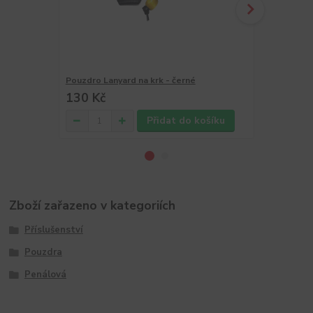
Pouzdro Lanyard na krk - černé
Pouzdro MAX
130 Kč
200 Kč
Přidat do košíku
Zboží zařazeno v kategoriích
Příslušenství
Pouzdra
Penálová