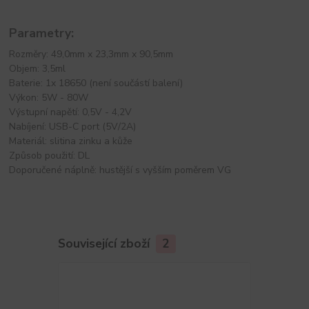
Parametry:
Rozměry: 49,0mm x 23,3mm x 90,5mm
Objem: 3,5ml
Baterie: 1x 18650 (není součástí balení)
Výkon: 5W - 80W
Výstupní napětí: 0,5V - 4,2V
Nabíjení: USB-C port (5V/2A)
Materiál: slitina zinku a kůže
Způsob použití: DL
Doporučené náplně: hustější s vyšším poměrem VG
Související zboží
2