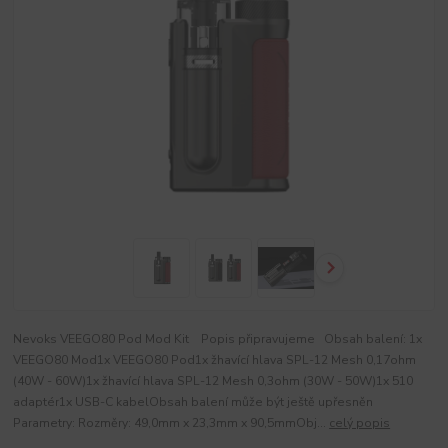
Nevoks VEEGO80 Pod Mod Kit Popis připravujeme Obsah balení: 1x
VEEGO80 Mod1x VEEGO80 Pod1x žhavící hlava SPL-12 Mesh 0,17ohm
(40W - 60W)1x žhavící hlava SPL-12 Mesh 0,3ohm (30W - 50W)1x 510
adaptér1x USB-C kabelObsah balení může být ještě upřesněn
Parametry: Rozměry: 49,0mm x 23,3mm x 90,5mmObj...
celý popis