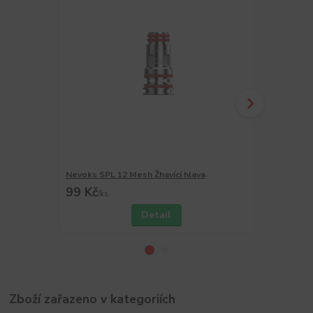
Nevoks SPL 12 Mesh Žhavící hlava
Nevoks VEEG
99 Kč
99 Kč
/
ks
/
ks
Detail
Zboží zařazeno v kategoriích