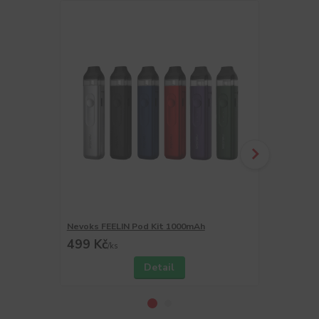
Nevoks FEELIN Pod Kit 1000mAh
Nevoks FEEL
499 Kč
75 Kč
/
ks
/
ks
Detail