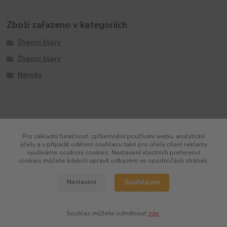
Zboží zařazeno v kategoriích
Žhavící hlavy
Žhavící hlavy
Nevoks
Pro základní funkčnost, zpříjemnění používání webu, analytické
účely a v případě udělení souhlasu také pro účely cílení reklamy
využíváme soubory cookies. Nastavení vlastních preferencí
cookies můžete kdykoli upravit odkazem ve spodní části stránek.
Souhlasím
Nastavení
Souhlas můžete odmítnout
zde
.
Vytvořeno na
Eshop-rychle.cz