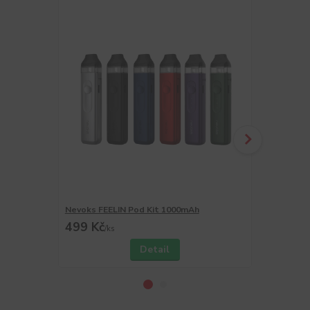
Nevoks FEELIN Pod Kit 1000mAh
Nevoks FEEL
499 Kč
75 Kč
/
ks
/
ks
Detail