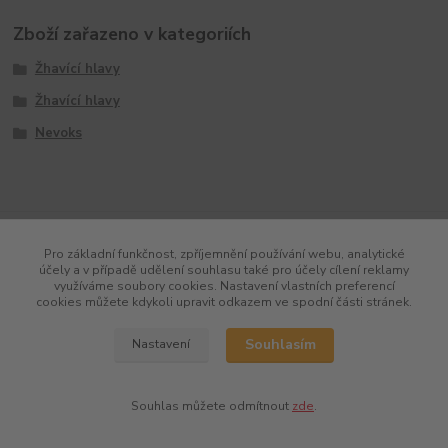
Zboží zařazeno v kategoriích
Žhavící hlavy
Žhavící hlavy
Nevoks
Pro základní funkčnost, zpříjemnění používání webu, analytické
účely a v případě udělení souhlasu také pro účely cílení reklamy
využíváme soubory cookies. Nastavení vlastních preferencí
cookies můžete kdykoli upravit odkazem ve spodní části stránek.
Souhlasím
Nastavení
Souhlas můžete odmítnout
zde
.
Vytvořeno na
Eshop-rychle.cz