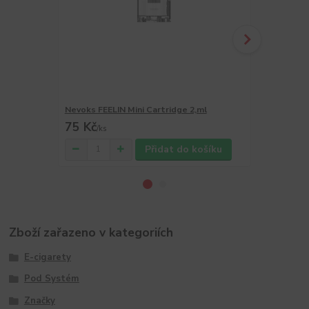
Nevoks FEELIN Mini Cartridge 2,ml
Nevoks SPL1
75 Kč
89 Kč
/
ks
/
ks
Přidat do košíku
Zboží zařazeno v kategoriích
E-cigarety
Pod Systém
Značky