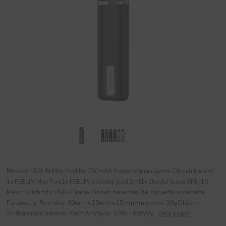
Nevoks FEELIN Mini Pod Kit 750mAh Popis připravujeme Obsah balení:
1x FEELIN Mini Pod1x FEELIN prázdný pod 2ml1x žhavící hlava SPL-10
Mesh 0,8ohm1x USB-C kabelObsah balení může být ještě upřesněn
Parametry: Rozměry: 90mm x 25mm x 15mmHmotnost: 29gObjem:
2mlKapacita baterie: 750mAhVýkon: 10W - 18WVý...
celý popis