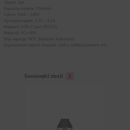
Objem: 2ml
Kapacita baterie: 750mAh
Výkon: 10W - 18W
Výstupní napětí: 3,3V - 4,2V
Nabíjení: USB-C port (5V/1A)
Materiál: PC+ABS
Styl vapingu: MTL (klasické šlukování)
Doporučené náplně: klasické, řidší s nižším poměrem VG
Související zboží
2