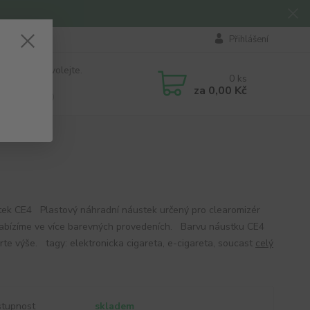
Přihlášení
 si rady? Zavolejte.
0
ks
184 411
za
0,00 Kč
á 8:00 - 16:00
k CE4 Plastový náhradní náustek určený pro clearomizér
abízíme ve více barevných provedeních. Barvu náustku CE4
erte výše. tagy: elektronicka cigareta, e-cigareta, soucast
celý
tupnost
skladem