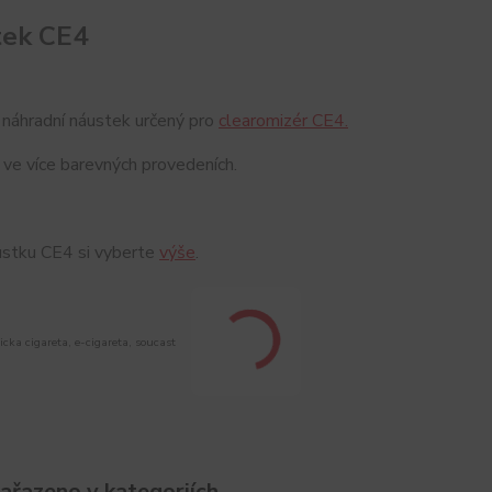
tek CE4
 náhradní náustek určený pro
clearomizér CE4.
ve více barevných provedeních.
ustku CE4 si vyberte
výše
.
icka cigareta, e-cigareta, soucast
zařazeno v kategoriích