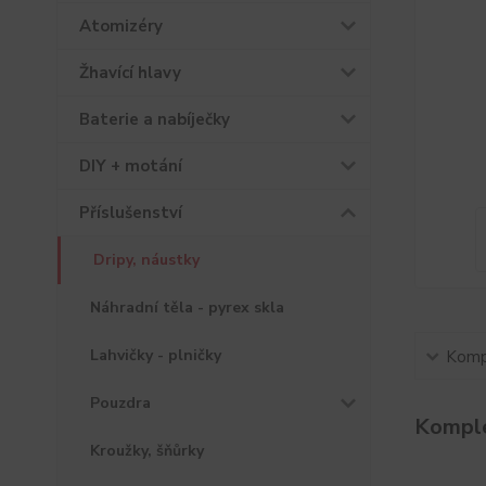
Atomizéry
Žhavící hlavy
Baterie a nabíječky
DIY + motání
Příslušenství
Dripy, náustky
Náhradní těla - pyrex skla
Lahvičky - plničky
Kompl
Pouzdra
Komple
Kroužky, šňůrky