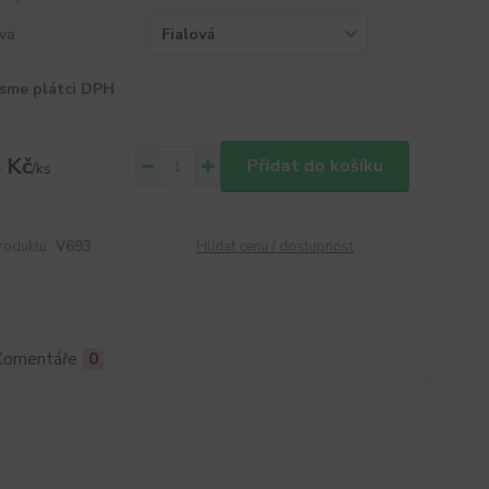
va
sme plátci DPH
 Kč
Přidat do košíku
/
ks
roduktu:
V693
Hlídat cenu / dostupnost
Komentáře
0