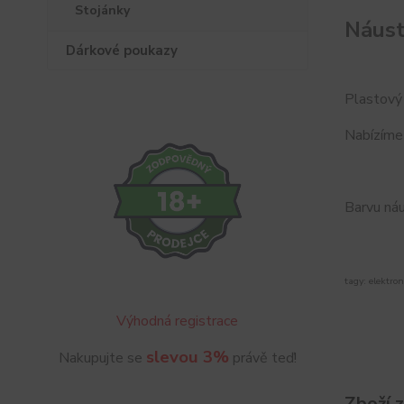
Stojánky
Náus
Dárkové poukazy
Plastový
Nabízíme 
Barvu ná
tagy: elektron
Výhodná registrace
slevou 3%
Nakupujte se
právě teď!
Zboží 