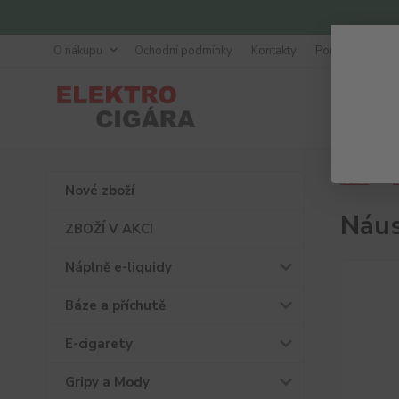
O nákupu
Ochodní podmínky
Kontakty
Poradna
Úvod
P
Nové zboží
Náus
ZBOŽÍ V AKCI
Náplně e-liquidy
Báze a příchutě
E-cigarety
Gripy a Mody