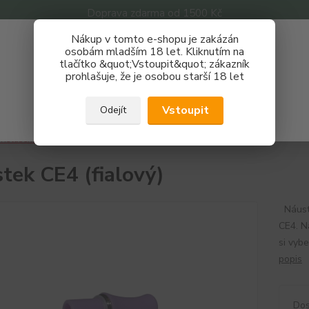
Doprava zdarma od 1500 Kč
Nákup v tomto e-shopu je zakázán
Získej slevu 3%
osobám mladším 18 let. Kliknutím na
tlačítko &quot;Vstoupit&quot; zákazník
Zaregistruj se a nakupuj se slevou právě teď!
Nevíte
prohlašuje, že je osobou starší 18 let
Hledat
733 
REGISTRAČNÍ FORMULÁŘ
Po - P
Vstoupit
Odejít
Zavřít
říslušenství
Dripy, náustky
Náustek CE4 (fialový)
tek CE4 (fialový)
Náuste
CE4. N
si vyb
popis
Dos