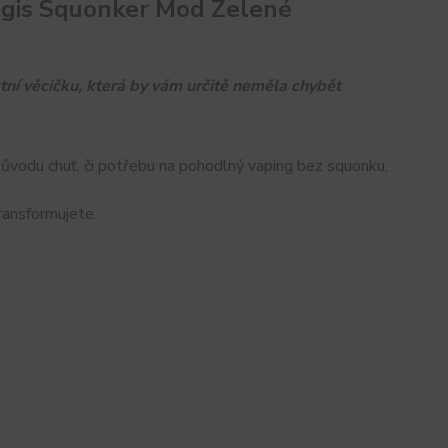
egis Squonker Mod Zelené
í věcičku, která by vám určitě neměla chybět
důvodu chuť, či potřebu na pohodlný vaping bez squonku,
ransformujete.