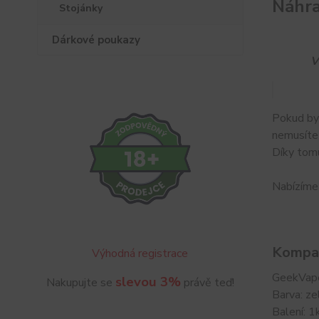
Náhra
Stojánky
Dárkové poukazy
V
Pokud by 
nemusíte 
Díky tom
Nabízíme 
Kompat
Výhodná registrace
GeekVap
slevou 3%
Nakupujte se
právě teď!
Barva: ze
Balení: 1