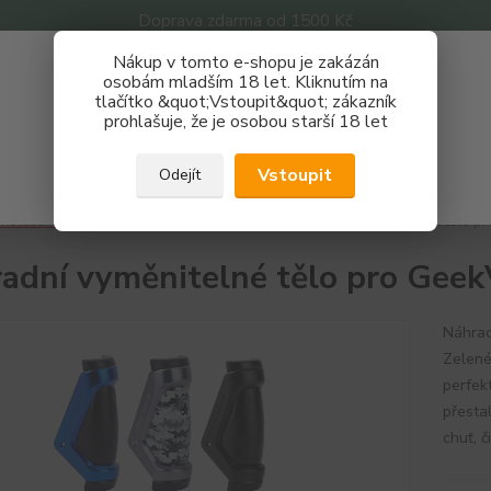
Doprava zdarma od 1500 Kč
Nákup v tomto e-shopu je zakázán
Získej slevu 3%
osobám mladším 18 let. Kliknutím na
tlačítko &quot;Vstoupit&quot; zákazník
Zaregistruj se a nakupuj se slevou právě teď!
Nevíte
prohlašuje, že je osobou starší 18 let
Hledat
733 
REGISTRAČNÍ FORMULÁŘ
Po - P
Vstoupit
Odejít
Zavřít
říslušenství
Náhradní těla - pyrex skla
Náhradní vyměnitelné tělo p
adní vyměnitelné tělo pro Gee
Náhrad
Zelené
perfek
přesta
chuť, 