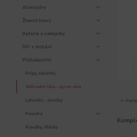
Atomizéry
Žhavící hlavy
Baterie a nabíječky
DIY + motání
Příslušenství
Dripy, náustky
Náhradní těla - pyrex skla
Lahvičky - plničky
Kompl
Pouzdra
Komple
Kroužky, šňůrky