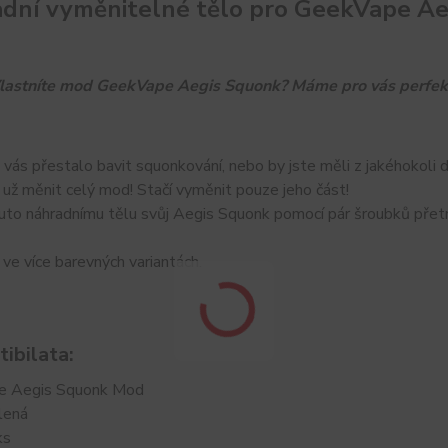
dní vyměnitelné tělo pro GeekVape A
lastníte mod GeekVape Aegis Squonk? Máme pro vás perfektn
vás přestalo bavit squonkování, nebo by jste měli z jakéhokoli 
už měnit celý mod! Stačí vyměnit pouze jeho část!
uto náhradnímu tělu svůj Aegis Squonk pomocí pár šroubků přet
ve více barevných variantách.
ibilata:
e Aegis Squonk Mod
lená
ks