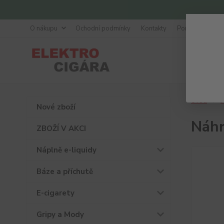
O nákupu
Ochodní podmínky
Kontakty
Poradna
Úvod
P
Nové zboží
Náhr
ZBOŽÍ V AKCI
Náplně e-liquidy
Báze a příchutě
E-cigarety
Gripy a Mody