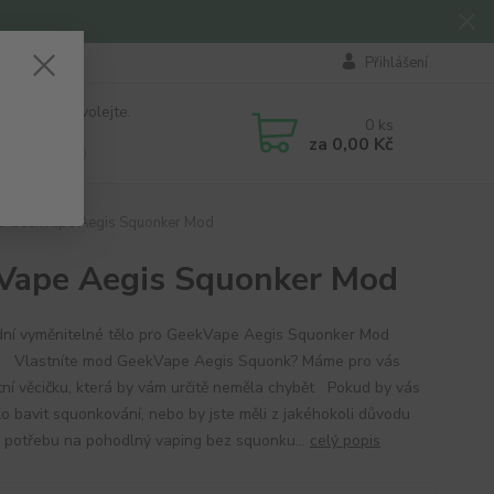
Přihlášení
 si rady? Zavolejte.
0
ks
184 411
za
0,00 Kč
á 8:00 - 16:00
ro GeekVape Aegis Squonker Mod
kVape Aegis Squonker Mod
ní vyměnitelné tělo pro GeekVape Aegis Squonker Mod
 Vlastníte mod GeekVape Aegis Squonk? Máme pro vás
tní věcičku, která by vám určitě neměla chybět Pokud by vás
lo bavit squonkování, nebo by jste měli z jakéhokoli důvodu
či potřebu na pohodlný vaping bez squonku...
celý popis