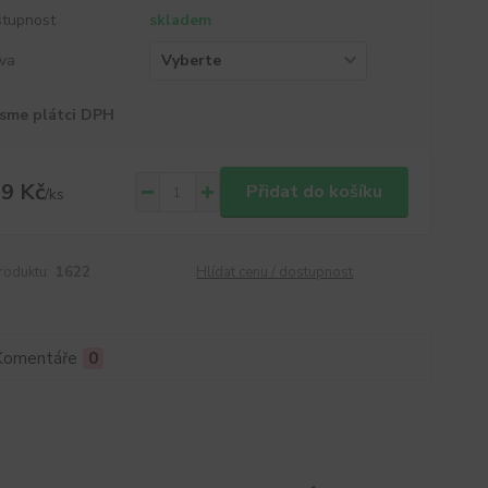
tupnost
skladem
va
sme plátci DPH
9 Kč
Přidat do košíku
/
ks
roduktu:
1622
Hlídat cenu / dostupnost
Komentáře
0