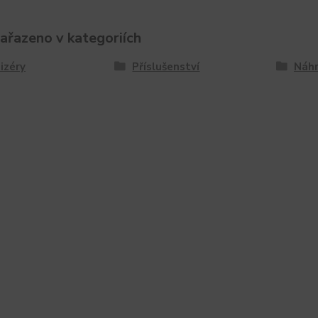
zařazeno v kategoriích
izéry
Příslušenství
Náhr