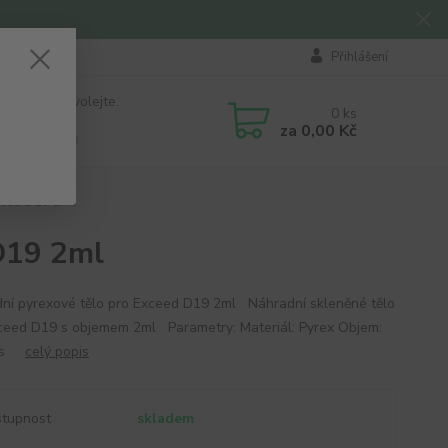
Přihlášení
 si rady? Zavolejte.
0
ks
184 411
za
0,00 Kč
á 8:00 - 16:00
ceed D19 2ml
D19 2ml
ní pyrexové tělo pro Exceed D19 2ml Náhradní skleněné tělo
ceed D19 s objemem 2ml Parametry: Materiál: Pyrex Objem:
1ks
celý popis
tupnost
skladem