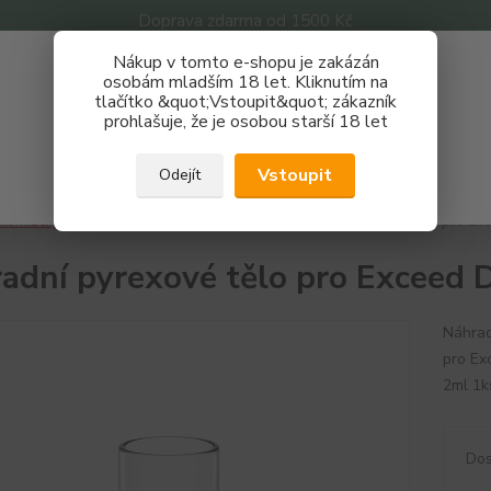
Doprava zdarma od 1500 Kč
Nákup v tomto e-shopu je zakázán
Získej slevu 3%
osobám mladším 18 let. Kliknutím na
tlačítko &quot;Vstoupit&quot; zákazník
Zaregistruj se a nakupuj se slevou právě teď!
Nevíte
prohlašuje, že je osobou starší 18 let
Hledat
733 
REGISTRAČNÍ FORMULÁŘ
Po - P
Vstoupit
Odejít
Zavřít
tomizéry
Náhradní těla - pyrex skla
Náhradní pyrexové tělo pro Ex
adní pyrexové tělo pro Exceed 
Náhrad
pro Ex
2ml 
Dos