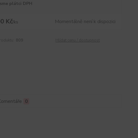
sme plátci DPH
0 Kč
Momentálně není k dispozici
/
ks
roduktu:
809
Hlídat cenu / dostupnost
Komentáře
0