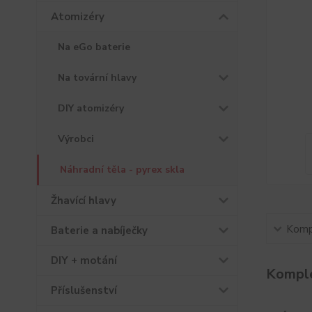
Atomizéry
Na eGo baterie
Na tovární hlavy
DIY atomizéry
Výrobci
Náhradní těla - pyrex skla
Žhavící hlavy
Kompl
Baterie a nabíječky
DIY + motání
Komple
Příslušenství