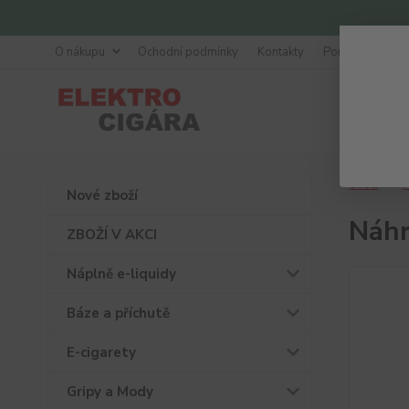
O nákupu
Ochodní podmínky
Kontakty
Poradna
Úvod
A
Nové zboží
Náhr
ZBOŽÍ V AKCI
Náplně e-liquidy
Báze a příchutě
E-cigarety
Gripy a Mody