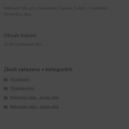
Náhradní tělo pro clearomizér Davide (1,6ml) z kvalitního
tvrzeného skla.
Obsah balení:
1x čiré pyrexové sklo
Zboží zařazeno v kategoriích
Atomizéry
Příslušenství
Náhradní těla - pyrex skla
Náhradní těla - pyrex skla