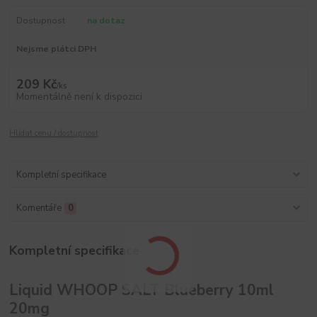
Dostupnost
na dotaz
Nejsme plátci DPH
209 Kč
/
ks
Momentálně není k dispozici
Hlídat cenu / dostupnost
Kompletní specifikace
Komentáře
0
Kompletní specifikace
Liquid WHOOP SALT Blueberry 10ml
20mg