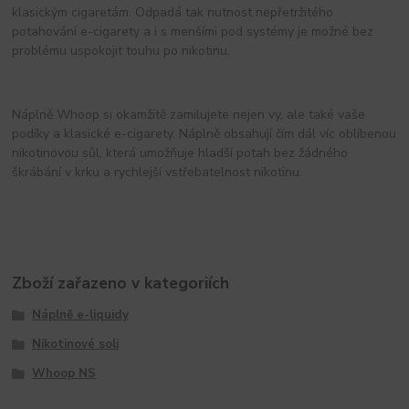
klasickým cigaretám. Odpadá tak nutnost nepřetržitého
potahování e-cigarety a i s menšími pod systémy je možné bez
problému uspokojit touhu po nikotinu.
Náplně Whoop si okamžitě zamilujete nejen vy, ale také vaše
podíky a klasické e-cigarety. Náplně obsahují čím dál víc oblíbenou
nikotinovou sůl, která umožňuje hladší potah bez žádného
škrábání v krku a rychlejší vstřebatelnost nikotinu.
Zboží zařazeno v kategoriích
Náplně e-liquidy
Nikotinové soli
Whoop NS