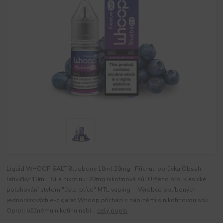
Liquid WHOOP SALT Blueberry 10ml 20mg Příchuť: borůvka Obsah
lahvičky: 10ml Síla nikotinu: 20mg nikotinová sůl Určeno pro: klasické
potahování stylem "ústa-plíce" MTL vaping Výrobce oblíbených
jednorázových e-cigaret Whoop přichází s náplněmi s nikotinovou solí
Oproti běžnému nikotinu nabí...
celý popis