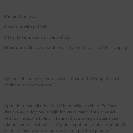
Příchuť:
borůvka
Obsah lahvičky:
10ml
Síla nikotinu:
20mg nikotinová sůl
Určeno pro:
klasické potahování stylem "ústa-plíce" MTL vaping
Výrobce oblíbených jednorázových e-cigaret Whoop přichází s
náplněmi s nikotinovou solí
Oproti běžnému nikotinu nabízí hned několik výhod. Zatímco
klasické e-liquidy mají silnější hit, který vám brání v inhalaci
většího množství nikotinu, nikotinové soli dávají při stejné síle
nikotinu mnohem slabší hit. V jednom potahu je tak možné do těla
dostat větší dávku nikotinu, která bude pocitově podobná