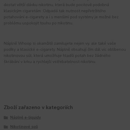
dostat větší dávku nikotinu, která bude pocitově podobná
klasickým cigaretám. Odpadá tak nutnost nepřetržitého
potahování e-cigarety a i s menšími pod systémy je možné bez
problému uspokojit touhu po nikotinu.
Náplně Whoop si okamžitě zamilujete nejen vy, ale také vaše
podíky a klasické e-cigarety. Náplně obsahují čím dál víc oblíbenou
nikotinovou sůl, která umožňuje hladší potah bez žádného
škrábání v krku a rychlejší vstřebatelnost nikotinu.
Zboží zařazeno v kategoriích
Náplně e-liquidy
Nikotinové soli