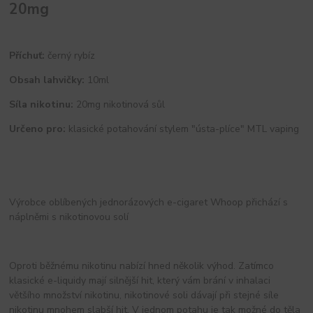
20mg
Příchuť:
černý rybíz
Obsah lahvičky:
10ml
Síla nikotinu:
20mg nikotinová sůl
Určeno pro:
klasické potahování stylem "ústa-plíce" MTL vaping
Výrobce oblíbených jednorázových e-cigaret Whoop přichází s
náplněmi s nikotinovou solí
Oproti běžnému nikotinu nabízí hned několik výhod. Zatímco
klasické e-liquidy mají silnější hit, který vám brání v inhalaci
většího množství nikotinu, nikotinové soli dávají při stejné síle
nikotinu mnohem slabší hit. V jednom potahu je tak možné do těla