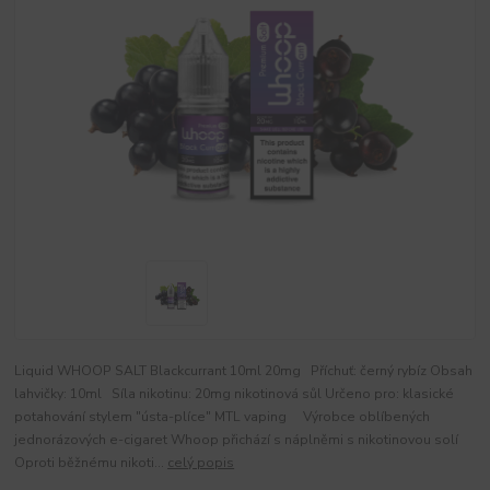
Liquid WHOOP SALT Blackcurrant 10ml 20mg Příchuť: černý rybíz Obsah
lahvičky: 10ml Síla nikotinu: 20mg nikotinová sůl Určeno pro: klasické
potahování stylem "ústa-plíce" MTL vaping Výrobce oblíbených
jednorázových e-cigaret Whoop přichází s náplněmi s nikotinovou solí
Oproti běžnému nikoti...
celý popis