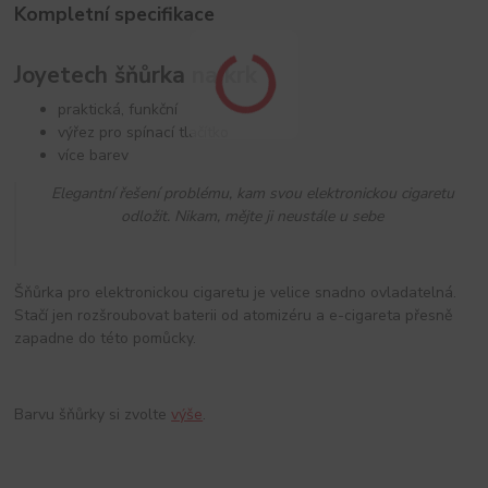
Kompletní specifikace
Joyetech šňůrka na krk
praktická, funkční
výřez pro spínací tlačítko
více barev
Elegantní řešení problému, kam svou elektronickou cigaretu
odložit. Nikam, mějte ji neustále u sebe
Šňůrka pro elektronickou cigaretu je velice snadno ovladatelná.
Stačí jen rozšroubovat baterii od atomizéru a e-cigareta přesně
zapadne do této pomůcky.
Barvu šňůrky si zvolte
výše
.