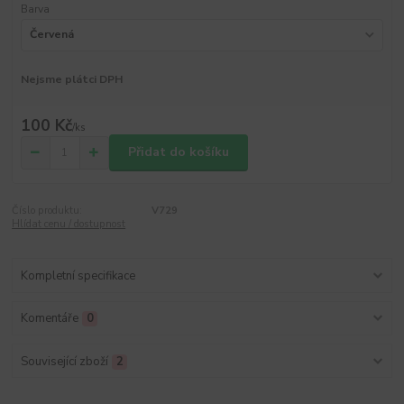
Barva
Nejsme plátci DPH
100 Kč
/
ks
Přidat do košíku
Číslo produktu:
V729
Hlídat cenu / dostupnost
Kompletní specifikace
Komentáře
0
Související zboží
2