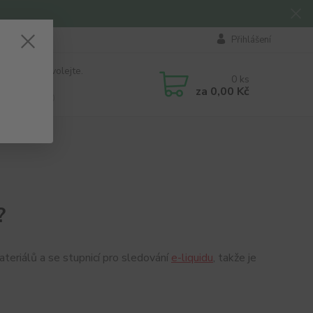
Přihlášení
 si rady? Zavolejte.
0
ks
184 411
za
0,00 Kč
á 8:00 - 16:00
?
ateriálů a se stupnicí pro sledování
e-liquidu
, takže je