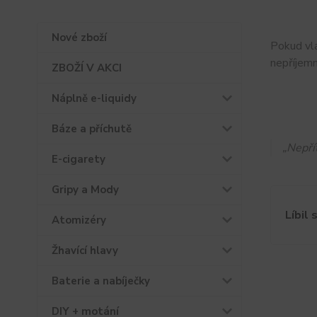
Nové zboží
Pokud vla
nepříjemn
ZBOŽÍ V AKCI
Náplně e-liquidy
Báze a příchutě
„Nepří
E-cigarety
Gripy a Mody
Líbil 
Atomizéry
Žhavící hlavy
Baterie a nabíječky
DIY + motání