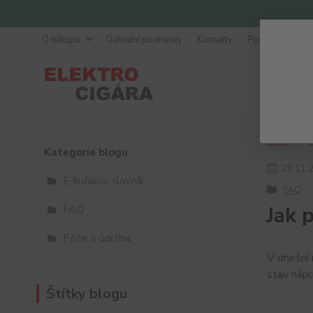
O nákupu
Ochodní podmínky
Kontakty
Poradna
Úvod
Kategorie blogu
28
.
11
.
E-kuřákův slovník
FAQ
Jak 
FAQ
Péče a údržba
V dnešní 
stav náp
Štítky blogu