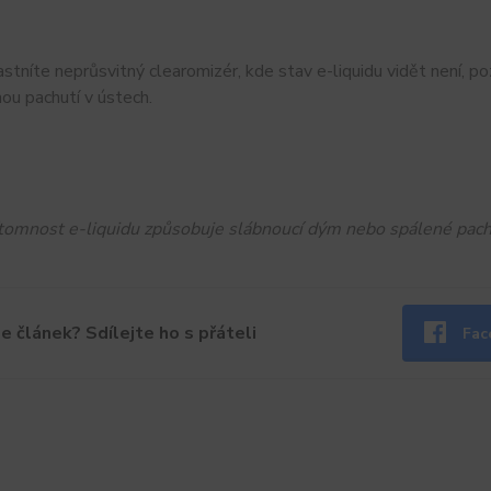
stníte neprůsvitný clearomizér, kde stav e-liquidu vidět není,
ou pachutí v ústech.
tomnost e-liquidu způsobuje slábnoucí dým nebo spálené pach
se článek? Sdílejte ho s přáteli
Fac