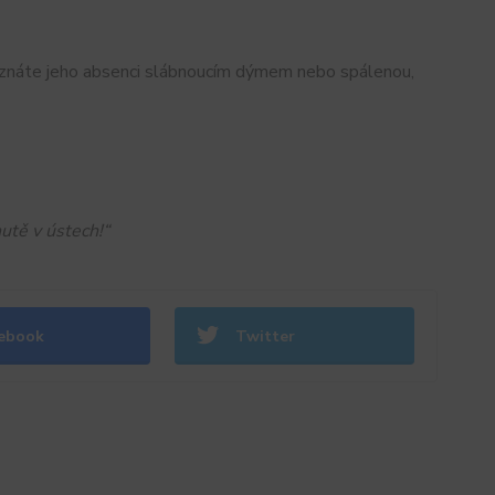
 poznáte jeho absenci slábnoucím dýmem nebo spálenou,
utě v ústech!“
ebook
Twitter