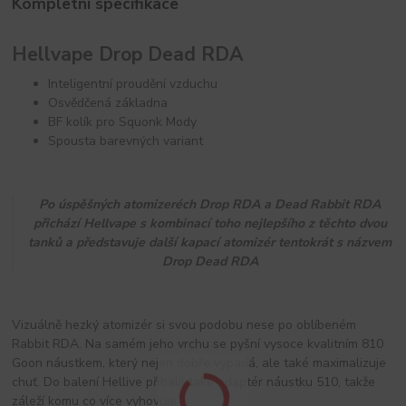
Kompletní specifikace
Hellvape Drop Dead RDA
Inteligentní proudění vzduchu
Osvědčená základna
BF kolík pro Squonk Mody
Spousta barevných variant
Po úspěšných atomizeréch Drop RDA a Dead Rabbit RDA
přichází Hellvape s kombinací toho nejlepšího z těchto dvou
tanků a představuje další kapací atomizér tentokrát s názvem
Drop Dead RDA
Vizuálně hezký atomizér si svou podobu nese po oblíbeném
Rabbit RDA. Na samém jeho vrchu se pyšní vysoce kvalitním 810
Goon náustkem, který nejen dobře vypadá, ale také maximalizuje
chuť. Do balení Hellive přibalil také adaptér náustku 510, takže
záleží komu co více vyhovuje.