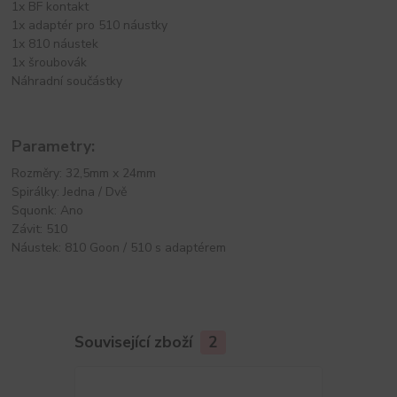
1x BF kontakt
1x adaptér pro 510 náustky
1x 810 náustek
1x šroubovák
Náhradní součástky
Parametry:
Rozměry: 32,5mm x 24mm
Spirálky: Jedna / Dvě
Squonk: Ano
Závit: 510
Náustek: 810 Goon / 510 s adaptérem
Související zboží
2