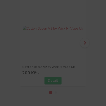
Cotton Bacon V2 by Wick N' Vape Uk
Pinzeta Twe
200 Kč
90 Kč
/
ks
/
ks
Detail