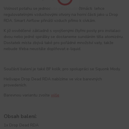
Volnost potahu se jednoduše přizpůsobí čtrnácti lehce
regulovatelnými vzduchovými otvory na horní části jako u Drop
RDA. Smart Airflow přináší vzduch přímo k cívkám.
K již osvědčené základně s vyvýšenými čtyřmi posty pro instalaci
dvou nebo jedné spirálky se dostaneme sundáním těla atomizéru.
Dostatek místa zbývá také pro pořádné množství vaty, takže
nebude třeba neustále doplňovat e-liquid.
Součástí balení je také BF kolík, pro spolupráci se Squonk Mody.
Hellvape Drop Dead RDA nabízíme ve více barevných
provedeních.
Barevnou variantu zvolte
výše
Obsah balení:
1x Drop Dead RDA