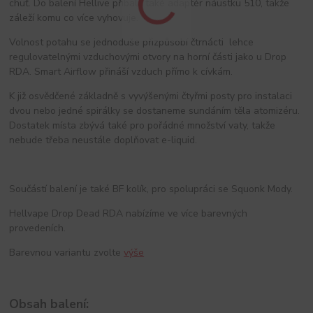
chuť. Do balení Hellive přibalil také adaptér náustku 510, takže
záleží komu co více vyhovuje.
Volnost potahu se jednoduše přizpůsobí čtrnácti lehce
regulovatelnými vzduchovými otvory na horní části jako u Drop
RDA. Smart Airflow přináší vzduch přímo k cívkám.
K již osvědčené základně s vyvýšenými čtyřmi posty pro instalaci
dvou nebo jedné spirálky se dostaneme sundáním těla atomizéru.
Dostatek místa zbývá také pro pořádné množství vaty, takže
nebude třeba neustále doplňovat e-liquid.
Součástí balení je také BF kolík, pro spolupráci se Squonk Mody.
Hellvape Drop Dead RDA nabízíme ve více barevných
provedeních.
Barevnou variantu zvolte
výše
Obsah balení: