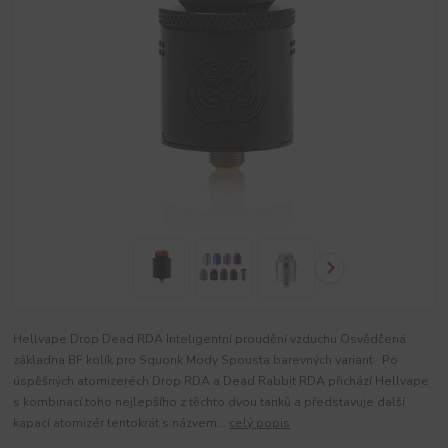
Hellvape Drop Dead RDA Inteligentní proudění vzduchu Osvědčená
základna BF kolík pro Squonk Mody Spousta barevných variant Po
úspěšných atomizeréch Drop RDA a Dead Rabbit RDA přichází Hellvape
s kombinací toho nejlepšího z těchto dvou tanků a představuje další
kapací atomizér tentokrát s názvem...
celý popis