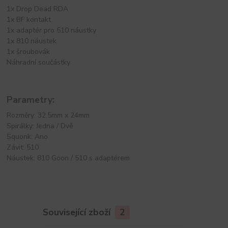
1x Drop Dead RDA
1x BF kontakt
1x adaptér pro 510 náustky
1x 810 náustek
1x šroubovák
Náhradní součástky
Parametry:
Rozměry: 32,5mm x 24mm
Spirálky: Jedna / Dvě
Squonk: Ano
Závit: 510
Náustek: 810 Goon / 510 s adaptérem
Související zboží
2