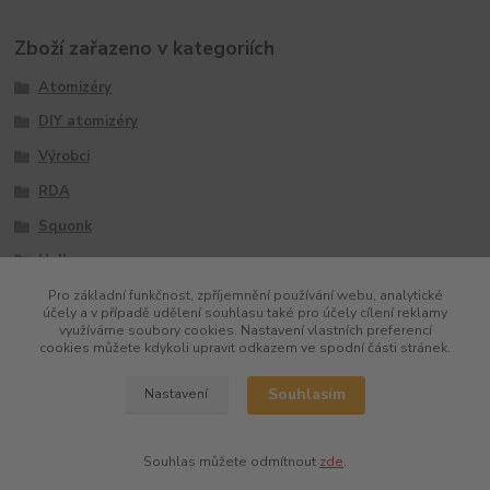
Zboží zařazeno v kategoriích
Atomizéry
DIY atomizéry
Výrobci
RDA
Squonk
Hellvape
Pro základní funkčnost, zpříjemnění používání webu, analytické
účely a v případě udělení souhlasu také pro účely cílení reklamy
využíváme soubory cookies. Nastavení vlastních preferencí
cookies můžete kdykoli upravit odkazem ve spodní části stránek.
Souhlasím
Nastavení
Souhlas můžete odmítnout
zde
.
Vytvořeno na
Eshop-rychle.cz