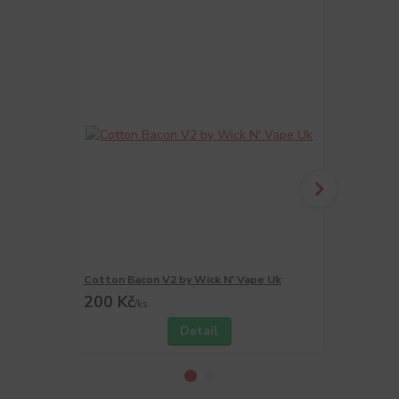
Cotton Bacon V2 by Wick N' Vape Uk
Pinzeta Twe
200 Kč
90 Kč
/
ks
/
ks
Detail