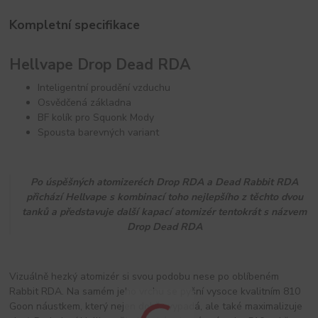
Kompletní specifikace
Hellvape Drop Dead RDA
Inteligentní proudění vzduchu
Osvědčená základna
BF kolík pro Squonk Mody
Spousta barevných variant
Po úspěšných atomizeréch Drop RDA a Dead Rabbit RDA
přichází Hellvape s kombinací toho nejlepšího z těchto dvou
tanků a představuje další kapací atomizér tentokrát s názvem
Drop Dead RDA
Vizuálně hezký atomizér si svou podobu nese po oblíbeném
Rabbit RDA. Na samém jeho vrchu se pyšní vysoce kvalitním 810
Goon náustkem, který nejen dobře vypadá, ale také maximalizuje