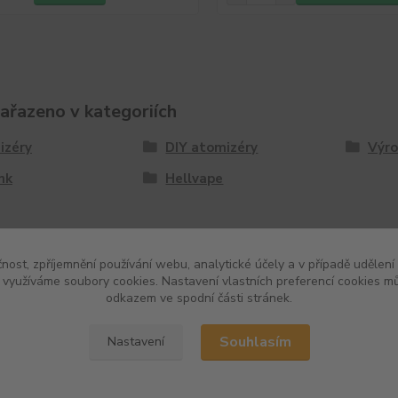
zařazeno v kategoriích
izéry
DIY atomizéry
Výro
nk
Hellvape
čnost, zpříjemnění používání webu, analytické účely a v případě udělení
y využíváme soubory cookies. Nastavení vlastních preferencí cookies mů
odkazem ve spodní části stránek.
Souhlasím
Nastavení