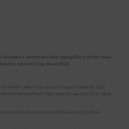
Hellvape s kombinací toho nejlepšího z těchto dvou
entokrát s názvem Drop Dead RDA
Na samém jeho vrchu se pyšní vysoce kvalitním 810
balení Hellive přibalil také adaptér náustku 510, takže
zduchovými otvory na horní části jako u Drop RDA.