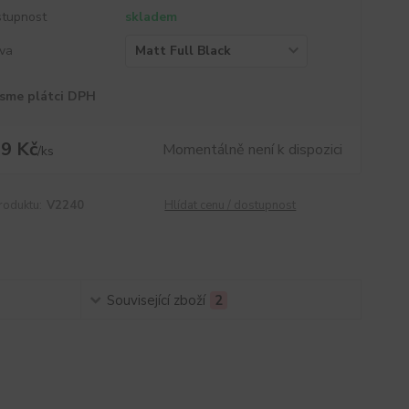
tupnost
skladem
va
sme plátci DPH
9 Kč
Momentálně není k dispozici
/
ks
roduktu:
V2240
Hlídat cenu / dostupnost
Související zboží
2