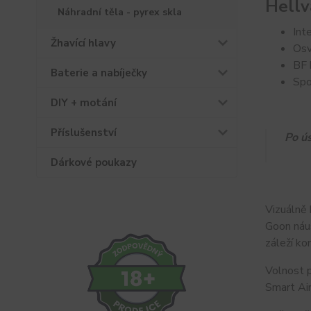
Hell
Náhradní těla - pyrex skla
Int
Žhavící hlavy
Osv
BF 
Baterie a nabíječky
Spo
DIY + motání
Příslušenství
Po ú
Dárkové poukazy
Vizuálně
Goon náus
záleží ko
Volnost p
Smart Air