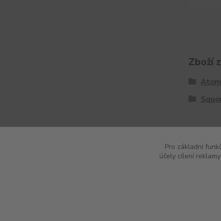
Zboží 
Atom
Squo
Pro základní funk
účely cílení reklam