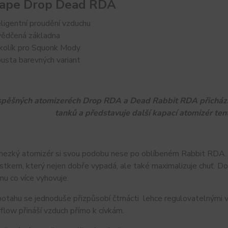
vape Drop Dead RDA
eligentní proudění vzduchu
ědčená základna
kolík pro Squonk Mody
usta barevných variant
spěšných atomizeréch Drop RDA a Dead Rabbit RDA přichází 
tanků a představuje další kapací atomizér t
 hezký atomizér si svou podobu nese po oblíbeném Rabbit RDA. 
tkem, který nejen dobře vypadá, ale také maximalizuje chuť. Do 
mu co více vyhovuje.
otahu se jednoduše přizpůsobí čtrnácti lehce regulovatelnými v
flow přináší vzduch přímo k cívkám.