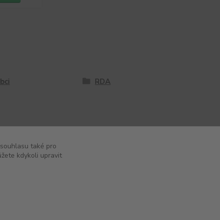
bci
RDA
 souhlasu také pro
žete kdykoli upravit
Vytvořeno na
Eshop-rychle.cz