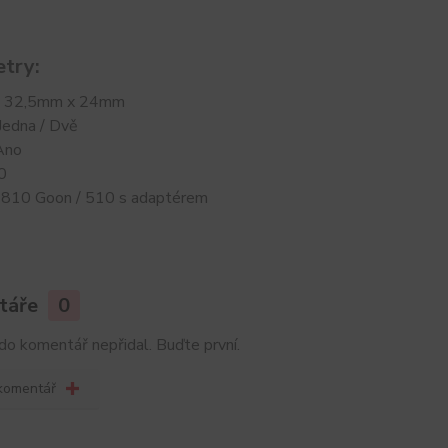
try:
: 32,5mm x 24mm
 Jedna / Dvě
Ano
0
 810 Goon / 510 s adaptérem
táře
0
do komentář nepřidal. Buďte první.
 komentář