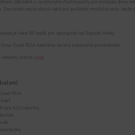
ědčené základně s vyvýšenými čtyřmi posty pro instalaci dvou n
. Dostatek místa zbývá také pro pořádné množství vaty, takže 
balení je také BF kolík, pro spolupráci se Squonk Mody.
 Drop Dead RDA nabízíme ve více barevných provedeních.
 variantu zvolte
výše
balení:
 Dead RDA
ntakt
ér pro 510 náustky
áustek
ovák
 součástky