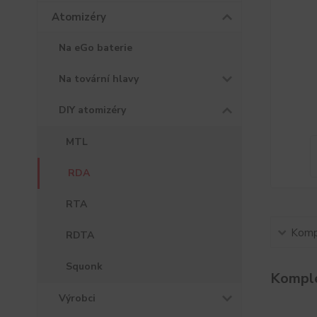
Atomizéry
Na eGo baterie
Na tovární hlavy
DIY atomizéry
MTL
RDA
RTA
Kompl
RDTA
Squonk
Komple
Výrobci