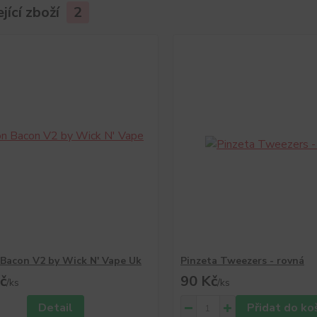
jící zboží
2
Bacon V2 by Wick N' Vape Uk
Pinzeta Tweezers - rovná
č
90 Kč
/
ks
/
ks
Detail
Přidat do ko