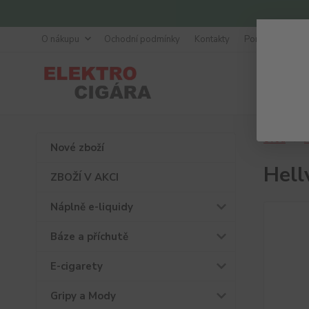
O nákupu
Ochodní podmínky
Kontakty
Poradna
Úvod
A
Nové zboží
Hell
ZBOŽÍ V AKCI
Náplně e-liquidy
Báze a příchutě
E-cigarety
Gripy a Mody