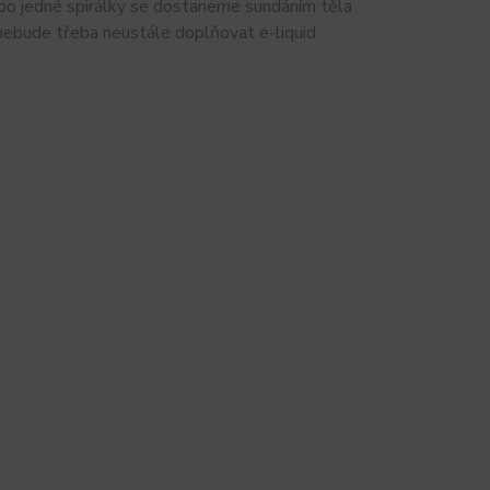
ebo jedné spirálky se dostaneme sundáním těla
nebude třeba neustále doplňovat e-liquid.