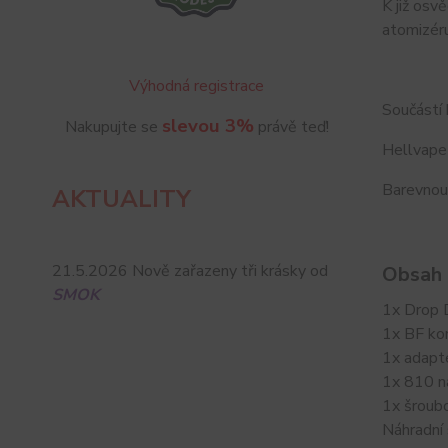
K již osv
atomizéru
Výhodná registrace
Součástí 
slevou 3%
Nakupujte se
právě teď!
Hellvape
Barevnou
AKTUALITY
21.5.2026 Nově zařazeny tři krásky od
Obsah 
SMOK
1x Drop
1x BF ko
1x adapt
1x 810 n
1x šroub
Náhradní