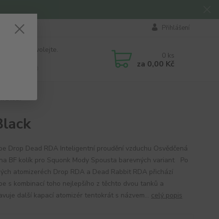
Přihlášení
 si rady? Zavolejte.
0
ks
184 411
za
0,00 Kč
á 8:00 - 16:00
l Black
Black
pe Drop Dead RDA Inteligentní proudění vzduchu Osvědčená
na BF kolík pro Squonk Mody Spousta barevných variant Po
ých atomizeréch Drop RDA a Dead Rabbit RDA přichází
pe s kombinací toho nejlepšího z těchto dvou tanků a
avuje další kapací atomizér tentokrát s názvem...
celý popis