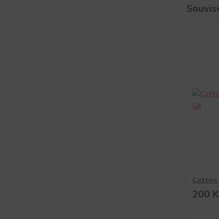
Souvise
Cotton 
200 K