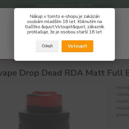
Doprava zdarma od 1500 Kč
Nákup v tomto e-shopu je zakázán
Získej slevu 3%
osobám mladším 18 let. Kliknutím na
tlačítko &quot;Vstoupit&quot; zákazník
Zaregistruj se a nakupuj se slevou právě teď!
Nevíte
prohlašuje, že je osobou starší 18 let
Hledat
733 
REGISTRAČNÍ FORMULÁŘ
Po - P
Vstoupit
Odejít
Zavřít
tomizéry
DIY atomizéry
RDA
Hellvape Drop Dead RDA Matt Ful
vape Drop Dead RDA Matt Full 
Hellva
základ
úspěšn
Hellva
předst