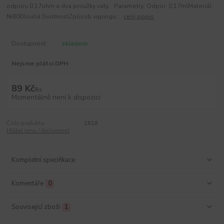
odporu 0,17ohm a dva proužky vaty. Parametry: Odpor: 0,17mlMateriál:
Ni80Dlouhá životnostZpůsob vapingu:...
celý popis
Dostupnost
skladem
Nejsme plátci DPH
89 Kč
/
ks
Momentálně není k dispozici
Číslo produktu:
1818
Hlídat cenu / dostupnost
Kompletní specifikace
Komentáře
0
Související zboží
1