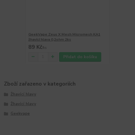
GeekVape Zeus X Mesh Micromesh KA1
žhavící hlava 0,2ohm 2ks
89 Kč
/
ks
Přidat do košíku
Zboží zařazeno v kategoriích
Žhavící hlavy
Žhavící hlavy
Geekvape