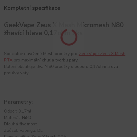
Kompletní specifikace
GeekVape Zeus X Mesh Micromesh N80
žhavící hlava 0,17ohm 2ks
Speciálně navržené Mesh proužky pro
GeekVape Zeus X Mesh
RTA
pro maximální chuť a tvorbu páry.
Balení obsahuje dva Ni80 proužky o odporu 0,17ohm a dva
proužky vaty.
Parametry:
Odpor: 0,17ml
Materiál: Ni80
Dlouhá životnost
Způsob vapingu: DL
Kompatibilita: Zeus X Mesh RTA