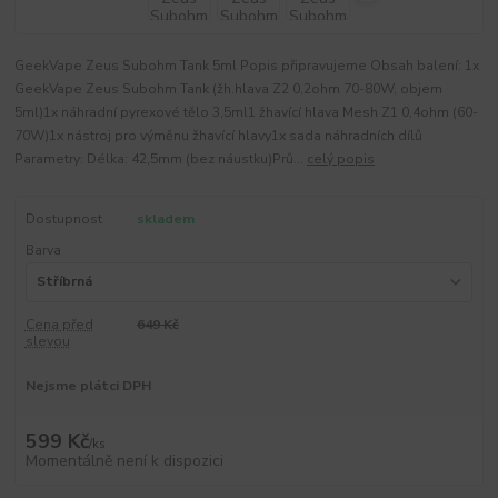
GeekVape Zeus Subohm Tank 5ml Popis připravujeme Obsah balení: 1x
GeekVape Zeus Subohm Tank (žh.hlava Z2 0,2ohm 70-80W, objem
5ml)1x náhradní pyrexové tělo 3,5ml1 žhavící hlava Mesh Z1 0,4ohm (60-
70W)1x nástroj pro výměnu žhavící hlavy1x sada náhradních dílů
Parametry: Délka: 42,5mm (bez náustku)Prů...
celý popis
Dostupnost
skladem
Barva
Cena před
649 Kč
slevou
Nejsme plátci DPH
599 Kč
/
ks
Momentálně není k dispozici