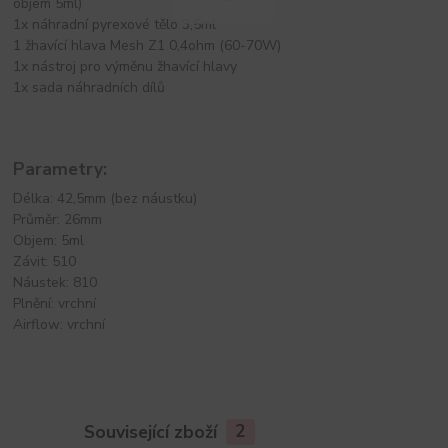
objem 5ml)
1x náhradní pyrexové tělo 3,5ml
1 žhavící hlava Mesh Z1 0,4ohm (60-70W)
1x nástroj pro výměnu žhavící hlavy
1x sada náhradních dílů
Parametry:
Délka: 42,5mm (bez náustku)
Průměr: 26mm
Objem: 5ml
Závit: 510
Náustek: 810
Plnění: vrchní
Airflow: vrchní
Související zboží
2