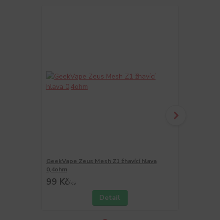
GeekVape Zeus Mesh Z1 žhavící hlava
GeekVape Ze
0,4ohm
0,2ohm
99 Kč
99 Kč
/
ks
/
ks
Detail