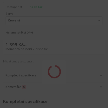
Dostupnost
na dotaz
Barva
Nejsme plátci DPH
1 399 Kč
/
ks
Momentálně není k dispozici
Hlídat cenu / dostupnost
Kompletní specifikace
Komentáře
0
Kompletní specifikace