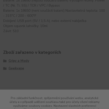
Baterie: 2x 18650 (nejsou součástí balení) Výstupní režimy: Power
/ TC (Ni, Ti, SS) / TCR / VPC / Bypass
Baterie: 1x 18650 (není součástí balení) Nastavitelná teplota: 100
- 315°C / 200 - 600°F
Dobíjení: USB port (5V / 1,5 A), nebo externí nabíječka
Objem squonk lahvičky: 10ml
Závit: 510
Zboží zařazeno v kategoriích
Gripy a Mody
Geekvape
Pro základní funkčnost, zpříjemnění používání webu, analytické
účely a v případě udělení souhlasu také pro účely cílení reklamy
využíváme soubory cookies. Nastavení vlastních preferencí