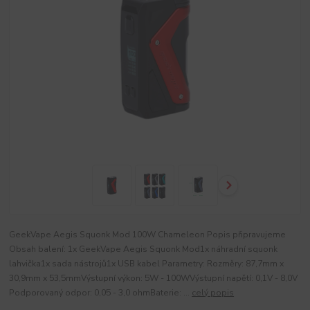
GeekVape Aegis Squonk Mod 100W Chameleon Popis připravujeme
Obsah balení: 1x GeekVape Aegis Squonk Mod1x náhradní squonk
lahvička1x sada nástrojů1x USB kabel Parametry: Rozměry: 87,7mm x
30,9mm x 53,5mmVýstupní výkon: 5W - 100WVýstupní napětí: 0,1V - 8,0V
Podporovaný odpor: 0,05 - 3,0 ohmBaterie: ...
celý popis