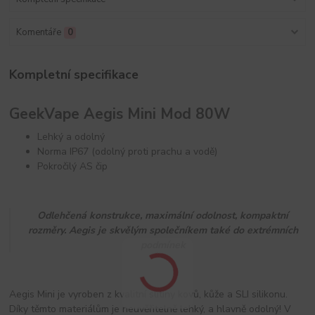
Komentáře
0
Kompletní specifikace
GeekVape Aegis Mini Mod 80W
Lehký a odolný
Norma IP67 (odolný proti prachu a vodě)
Pokročilý AS čip
Odlehčená konstrukce, maximální odolnost, kompaktní
rozměry. Aegis je skvělým společníkem také do extrémních
podmínek
Aegis Mini je vyroben z kvalitní slitiny kovů, kůže a SLI silikonu.
Díky těmto materiálům je neuvěřitelně lehký, a hlavně odolný! V