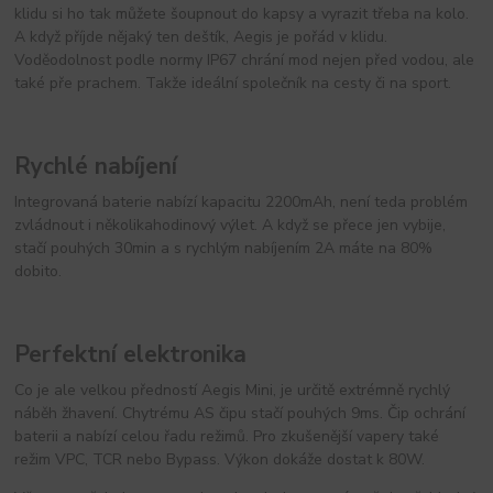
klidu si ho tak můžete šoupnout do kapsy a vyrazit třeba na kolo.
A když příjde nějaký ten deštík, Aegis je pořád v klidu.
Voděodolnost podle normy IP67 chrání mod nejen před vodou, ale
také pře prachem. Takže ideální společník na cesty či na sport.
Rychlé nabíjení
Integrovaná baterie nabízí kapacitu 2200mAh, není teda problém
zvládnout i několikahodinový výlet. A když se přece jen vybije,
stačí pouhých 30min a s rychlým nabíjením 2A máte na 80%
dobito.
Perfektní elektronika
Co je ale velkou předností Aegis Mini, je určitě extrémně rychlý
náběh žhavení. Chytrému AS čipu stačí pouhých 9ms. Čip ochrání
baterii a nabízí celou řadu režimů. Pro zkušenější vapery také
režim VPC, TCR nebo Bypass. Výkon dokáže dostat k 80W.