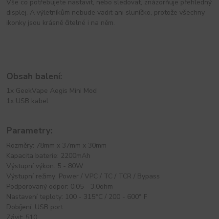
Vše co potřebujete nastavit, nebo sledovat, znázorňuje přehledný
displej. A výletníkům nebude vadit ani sluníčko, protože všechny
ikonky jsou krásně čitelné i na něm.
Obsah balení:
1x GeekVape Aegis Mini Mod
1x USB kabel
Parametry:
Rozměry: 78mm x 37mm x 30mm
Kapacita baterie: 2200mAh
Výstupní výkon: 5 - 80W
Výstupní režimy: Power / VPC / TC / TCR / Bypass
Podporovaný odpor: 0,05 - 3,0ohm
Nastavení teploty: 100 - 315°C / 200 - 600° F
Dobíjení: USB port
Závit: 510