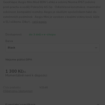
GeekVape Aegis Mini Mod 80W Lehký a odolný Norma IP67 (odolný
proti prachu a vodě) Pokročilý AS čip Odlehčená konstrukce, maximální
odolnost, kompaktní rozměry. Aegis je skvělým společníkem také do
extrémních podmínek Aegis Mini je vyroben z kvalitní slitiny kovů, kůže
a SLI silikonu. Díky t...
celý popis
Dostupnost
do 3 dnů v e-shopu
Barva
Nejsme plátci DPH
1 300 Kč
/
ks
Momentálně není k dispozici
Číslo produktu:
V2148
Hlídat cenu / dostupnost
Kompletní specifikace