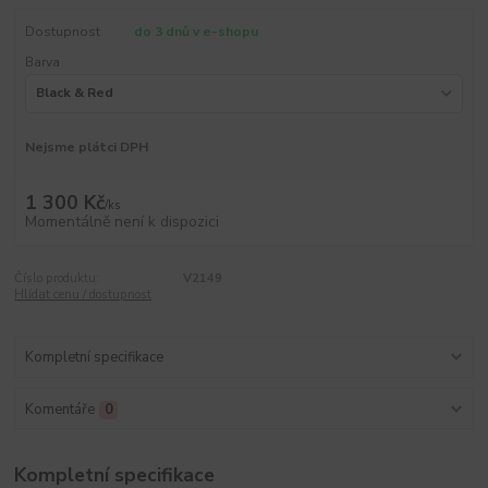
Dostupnost
do 3 dnů v e-shopu
Barva
Nejsme plátci DPH
1 300 Kč
/
ks
Momentálně není k dispozici
Číslo produktu:
V2149
Hlídat cenu / dostupnost
Kompletní specifikace
Komentáře
0
Kompletní specifikace