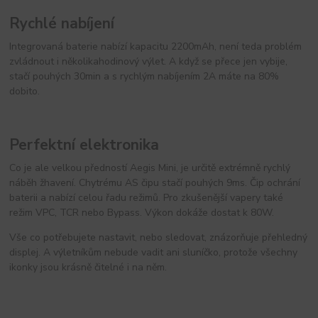
Rychlé nabíjení
Integrovaná baterie nabízí kapacitu 2200mAh, není teda problém
zvládnout i několikahodinový výlet. A když se přece jen vybije,
stačí pouhých 30min a s rychlým nabíjením 2A máte na 80%
dobito.
Perfektní elektronika
Co je ale velkou předností Aegis Mini, je určitě extrémně rychlý
náběh žhavení. Chytrému AS čipu stačí pouhých 9ms. Čip ochrání
baterii a nabízí celou řadu režimů. Pro zkušenější vapery také
režim VPC, TCR nebo Bypass. Výkon dokáže dostat k 80W.
Vše co potřebujete nastavit, nebo sledovat, znázorňuje přehledný
displej. A výletníkům nebude vadit ani sluníčko, protože všechny
ikonky jsou krásně čitelné i na něm.