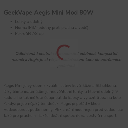
GeekVape Aegis Mini Mod 80W
Lehký a odolný
Norma IP67 (odolný proti prachu a vodě)
Pokročilý AS čip
Odlehčená konstrukce, maximální odolnost, kompaktní
rozměry. Aegis je skvělým společníkem také do extrémních
podmínek
Aegis Mini je vyroben z kvalitní slitiny kovů, kůže a SLI silikonu.
Díky těmto materiálům je neuvěřitelně lehký, a hlavně odolný! V
klidu si ho tak můžete šoupnout do kapsy a vyrazit třeba na kolo.
A když příjde nějaký ten deštík, Aegis je pořád v klidu.
Voděodolnost podle normy IP67 chrání mod nejen před vodou, ale
také pře prachem. Takže ideální společník na cesty či na sport.