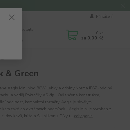
Přihlášení
 si rady? Zavolejte.
0
ks
184 411
za
0,00 Kč
á 8:00 - 16:00
een
k & Green
pe Aegis Mini Mod 80W Lehký a odolný Norma IP67 (odolný
prachu a vodě) Pokročilý AS čip Odlehčená konstrukce,
lní odolnost, kompaktní rozměry. Aegis je skvělým
níkem také do extrémních podmínek Aegis Mini je vyroben z
í slitiny kovů, kůže a SLI silikonu. Díky t...
celý popis