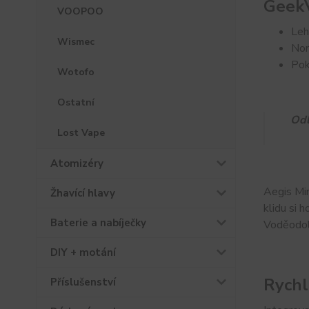
GeekV
VOOPOO
Leh
Wismec
Nor
Pok
Wotofo
Ostatní
Odl
Lost Vape
Atomizéry
Aegis Min
Žhavící hlavy
klidu si 
Baterie a nabíječky
Voděodoln
DIY + motání
Rychl
Příslušenství