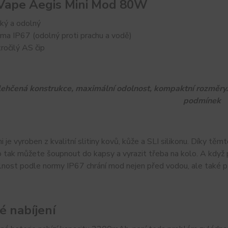
ape Aegis Mini Mod 80W
ký a odolný
ma IP67 (odolný proti prachu a vodě)
ročilý AS čip
ehčená konstrukce, maximální odolnost, kompaktní rozměry.
podmínek
i je vyroben z kvalitní slitiny kovů, kůže a SLI silikonu. Díky tě
ho tak můžete šoupnout do kapsy a vyrazit třeba na kolo. A když př
ost podle normy IP67 chrání mod nejen před vodou, ale také pře
é nabíjení