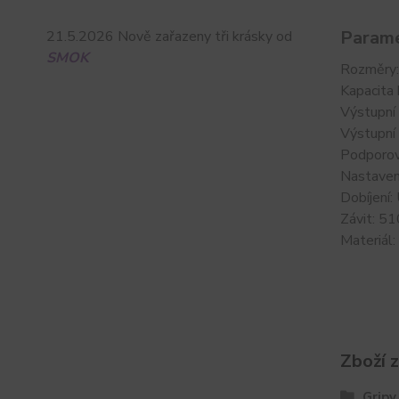
Parame
21.5.2026 Nově zařazeny tři krásky od
SMOK
Rozměry
Kapacita
Výstupní
Výstupní
Podporov
Nastaven
Dobíjení:
Závit: 51
Materiál: 
Zboží 
Gripy