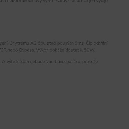
 i několikahodinový výlet. A když se přece jen vybije,
avení. Chytrému AS čipu stačí pouhých 9ms. Čip ochrání
C, TCR nebo Bypass. Výkon dokáže dostat k 80W.
. A výletníkům nebude vadit ani sluníčko, protože