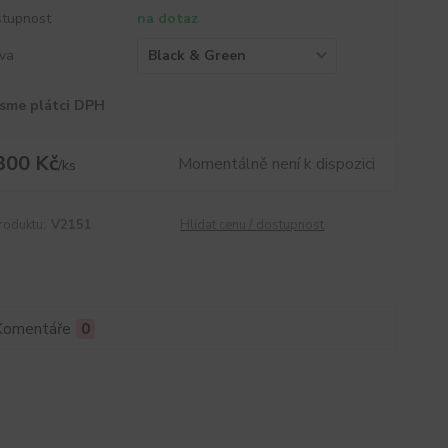
tupnost
na dotaz
va
sme plátci DPH
300 Kč
Momentálně není k dispozici
/
ks
roduktu:
V2151
Hlídat cenu / dostupnost
Komentáře
0