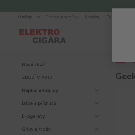
O nákupu
Ochodní podmínky
Kontakty
Poradna
Úvod
G
Nové zboží
Geek
ZBOŽÍ V AKCI
Náplně e-liquidy
Báze a příchutě
E-cigarety
Gripy a Mody