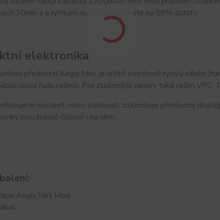
ná baterie nabízí kapacitu 2200mAh, není teda problém zvládnout
uhých 30min a s rychlým nabíjením 2A máte na 80% dobito.
ktní elektronika
 velkou předností Aegis Mini, je určitě extrémně rychlý náběh žh
 nabízí celou řadu režimů. Pro zkušenější vapery také režim VP
třebujete nastavit, nebo sledovat, znázorňuje přehledný displej
konky jsou krásně čitelné i na něm.
balení:
ape Aegis Mini Mod
abel