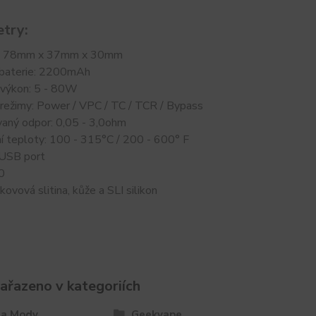
try:
: 78mm x 37mm x 30mm
 baterie: 2200mAh
 výkon: 5 - 80W
 režimy: Power / VPC / TC / TCR / Bypass
aný odpor: 0,05 - 3,0ohm
í teploty: 100 - 315°C / 200 - 600° F
 USB port
0
kovová slitina, kůže a SLI silikon
zařazeno v kategoriích
 a Mody
Geekvape