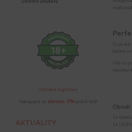
Integrova
Dárkové poukazy
stačí po
Perfe
Co je ale
baterii a
Vše co po
všechny i
Výhodná registrace
slevou 3%
Nakupujte se
právě teď!
Obsah 
1x GeekV
AKTUALITY
1x USB k