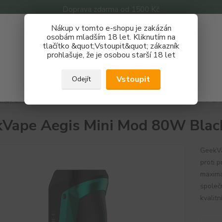
Doprava zdarma od 1500 Kč
Nákup v tomto e-shopu je zakázán
Získej slevu 3%
osobám mladším 18 let. Kliknutím na
tlačítko &quot;Vstoupit&quot; zákazník
Zaregistruj se a nakupuj se slevou právě teď!
Nevíte
prohlašuje, že je osobou starší 18 let
Hledat
733 
REGISTRAČNÍ FORMULÁŘ
Po - P
Vstoupit
Odejít
Zavřít
ripy a Mody
Geekvape
GeekVape Aegis Mini Mod 80W Black & Gr
Vape Aegis Mini Mod 80W Blac
GeekVa
proti 
maximá
společ
kvalitn