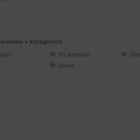
zařazeno v kategoriích
izéry
DIY atomizéry
Výro
Exvape