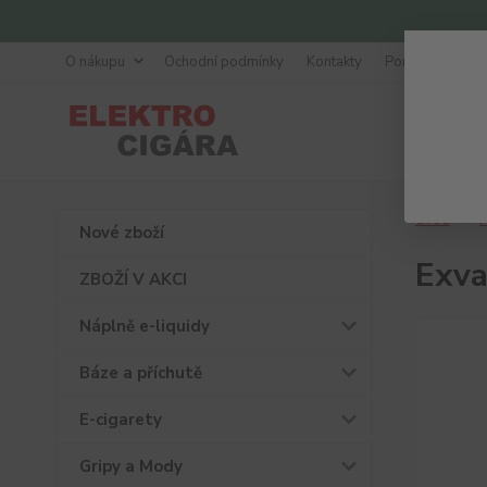
O nákupu
Ochodní podmínky
Kontakty
Poradna
Úvod
A
Nové zboží
Exva
ZBOŽÍ V AKCI
Náplně e-liquidy
Báze a příchutě
E-cigarety
Gripy a Mody