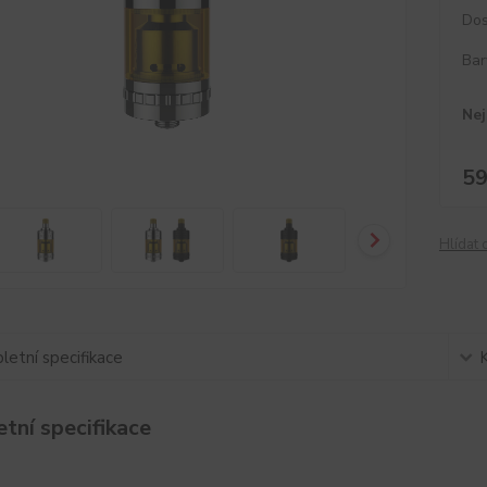
Dos
Bar
Nej
59
Hlídat 
etní specifikace
tní specifikace