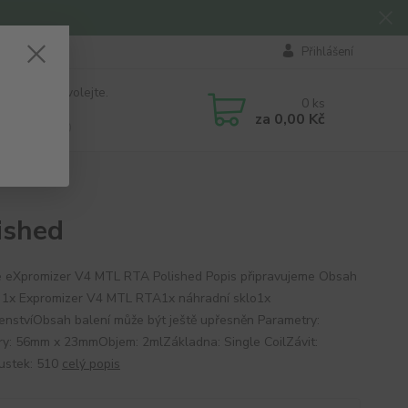
Přihlášení
 si rady? Zavolejte.
0
ks
184 411
za
0,00 Kč
á 8:00 - 16:00
ished
 eXpromizer V4 MTL RTA Polished Popis připravujeme Obsah
: 1x Expromizer V4 MTL RTA1x náhradní sklo1x
šenstvíObsah balení může být ještě upřesněn Parametry:
y: 56mm x 23mmObjem: 2mlZákladna: Single CoilZávit:
ustek: 510
celý popis