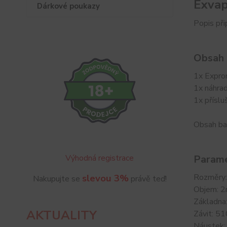
Exvap
Dárkové poukazy
Popis př
Obsah 
1x Expr
1x náhrad
1x příslu
Obsah ba
Výhodná registrace
Parame
slevou 3%
Rozměry
Nakupujte se
právě teď!
Objem: 2
Základna:
AKTUALITY
Závit: 51
Náustek: