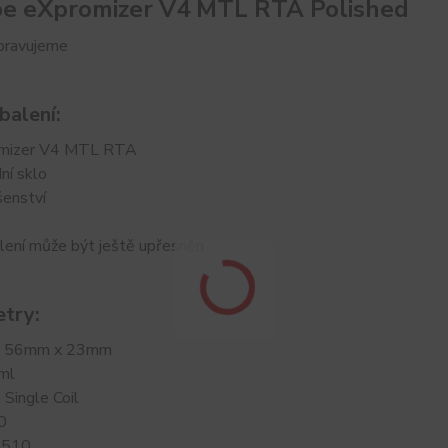
e eXpromizer V4 MTL RTA Polished
ipravujeme
balení:
omizer V4 MTL RTA
ní sklo
šenství
lení může být ještě upřesněn
try:
: 56mm x 23mm
ml
 Single Coil
0
 510