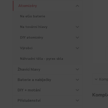
Atomizéry
Na eGo baterie
Na tovární hlavy
DIY atomizéry
Výrobci
Náhradní těla - pyrex skla
Žhavící hlavy
Kompl
Baterie a nabíječky
DIY + motání
Komple
Příslušenství