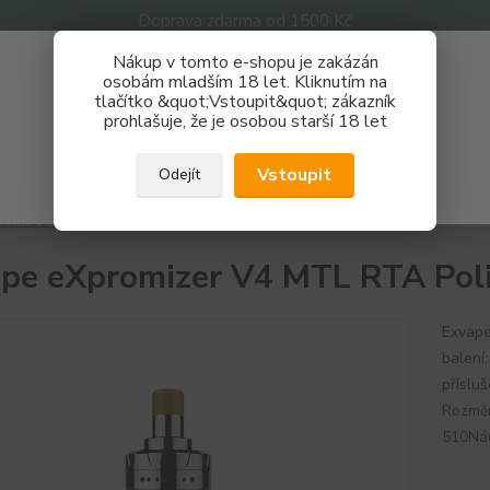
Doprava zdarma od 1500 Kč
Nákup v tomto e-shopu je zakázán
Získej slevu 3%
osobám mladším 18 let. Kliknutím na
tlačítko &quot;Vstoupit&quot; zákazník
Zaregistruj se a nakupuj se slevou právě teď!
Nevíte
prohlašuje, že je osobou starší 18 let
Hledat
733 
REGISTRAČNÍ FORMULÁŘ
Po - P
Vstoupit
Odejít
Zavřít
tomizéry
Exvape eXpromizer V4 MTL RTA Polished
pe eXpromizer V4 MTL RTA Pol
Exvape
balení
příslu
Rozměr
510Ná