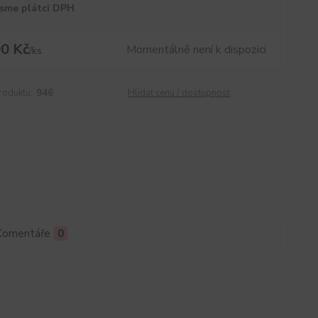
sme plátci DPH
0 Kč
Momentálně není k dispozici
/
ks
roduktu:
946
Hlídat cenu / dostupnost
Komentáře
0