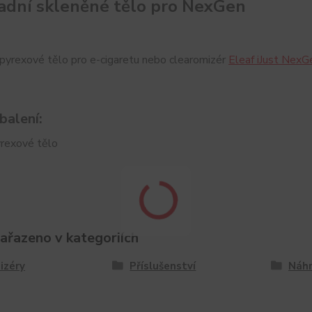
dní skleněné tělo pro NexGen
pyrexové tělo pro e-cigaretu nebo clearomizér
Eleaf iJust NexG
balení:
yrexové tělo
zařazeno v kategoriích
izéry
Příslušenství
Náhr