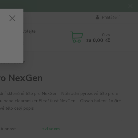
Přihlášení
 si rady? Zavolejte.
0
ks
184 411
za
0,00 Kč
á 8:00 - 16:00
ělo pro NexGen
pro NexGen
ní skleněné tělo pro NexGen Náhradní pyrexové tělo pro e-
tu nebo clearomizér Eleaf iJust NexGen. Obsah balení: 1x čiré
vé tělo
celý popis
tupnost
skladem