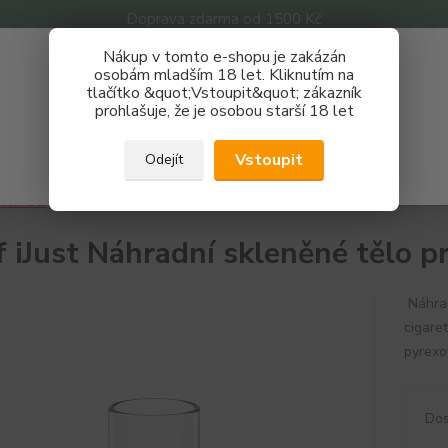
Doprava zdarma od 1500 Kč
Nákup v tomto e-shopu je zakázán
Získej slevu 3%
osobám mladším 18 let. Kliknutím na
tlačítko &quot;Vstoupit&quot; zákazník
Zaregistruj se a nakupuj se slevou právě teď!
Nevíte
prohlašuje, že je osobou starší 18 let
Hledat
733 
REGISTRAČNÍ FORMULÁŘ
Po - P
Vstoupit
Odejít
Zavřít
tomizéry
Náhradní těla - pyrex skla
Eleaf iJust Náhradní skleněné t
f iJust Náhradní skleněné tělo 
Náhrad
cigare
pyrexo
Dos