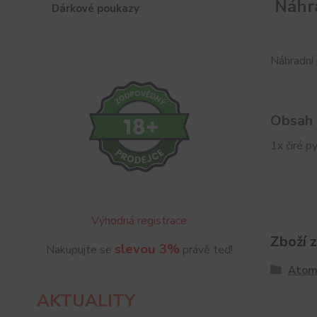
Náhra
Dárkové poukazy
Náhradní 
Obsah 
1x čiré p
Výhodná registrace
Zboží 
slevou 3%
Nakupujte se
právě teď!
Atom
AKTUALITY