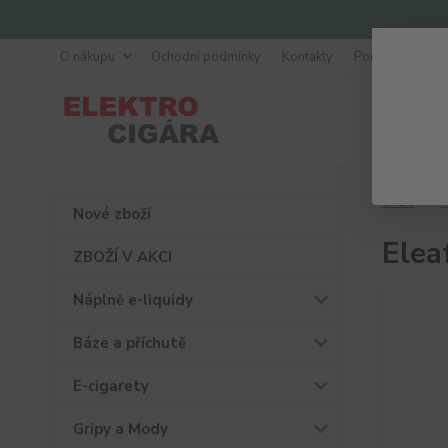
O nákupu
Ochodní podmínky
Kontakty
Poradna
Úvod
A
Nové zboží
Elea
ZBOŽÍ V AKCI
Náplně e-liquidy
Báze a příchutě
E-cigarety
Gripy a Mody