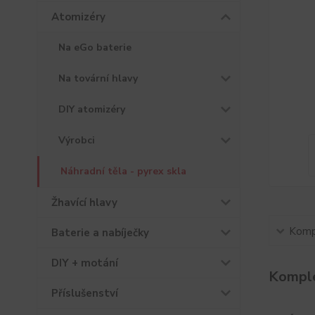
Atomizéry
Na eGo baterie
Na tovární hlavy
DIY atomizéry
Výrobci
Náhradní těla - pyrex skla
Žhavící hlavy
Kompl
Baterie a nabíječky
DIY + motání
Komple
Příslušenství