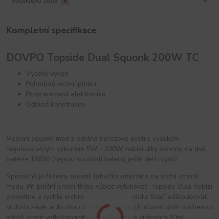
Související zboží
4
Kompletní specifikace
DOVPO Topside Dual Squonk 200W TC
Vysoký výkon
Pohodlné vrchní plnění
Propracovaná elektronika
Odolná konstrukce
Masivní squonk mod z odolné nerezové oceli s vysokým
regulovatelným výkonem 5W - 200W nabízí díky pohonu na dvě
baterie 18650 (nejsou součástí balení) ještě delší výdrž.
Speciálně je řešena squonk lahvička umístěna na boční straně
modu. Při plnění ji není třeba vůbec vytahovat. Topside Dual nabízí
pohodlné a rychlé vrchní plnění přímo v modu. Stačí odšroubovat
vrchní uzávěr a do dvou dostatečně velkých otvorů dolít oblíbenou
náplň, které velkokapacitní lahvička pojme krásných 10ml.