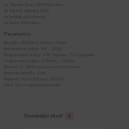
1x Topside Dual 200W Box Mod
2x Squonk lahvička 10ml
1x balíček příslušenství
1x micro USB kabel
Parametry:
Rozměry: 88,5mm x 54mm x 42mm
Nastavitelný výkon: 5W - 200W
Podporované režimy: VW / Bypass / TC (Upgrade)
Podporovaný odpor: 0,08ohm - 3,0ohm
Baterie: 2x 18650 (nejsou součástí balení)
Kapacita lahvičky: 10ml
Nabíjení: micro USB port (5V/2A)
Závit: 510 a odpružený kontakt
Související zboží
4