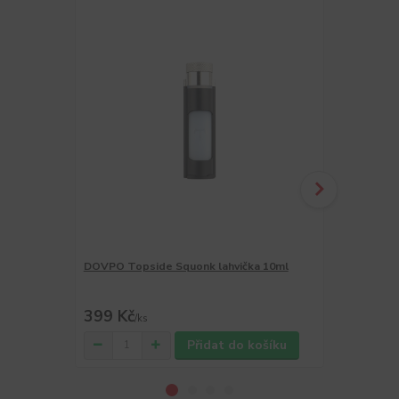
DOVPO Topside Squonk lahvička 10ml
Sony VTC5A 
2600mAh
380 Kč
399 Kč
179 Kč
/
ks
/
ks
Přidat do košíku