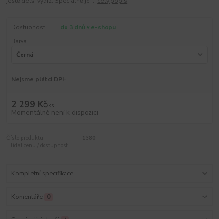
ještě delší výdrž. Speciálně je ...
celý popis
Dostupnost
do 3 dnů v e-shopu
Barva
Nejsme plátci DPH
2 299 Kč
/
ks
Momentálně není k dispozici
Číslo produktu:
1380
Hlídat cenu / dostupnost
Kompletní specifikace
Komentáře
0