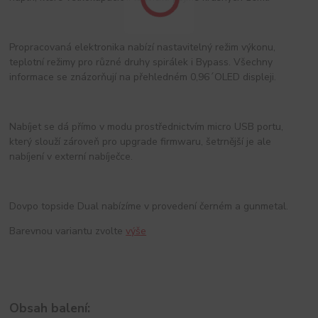
Propracovaná elektronika nabízí nastavitelný režim výkonu,
teplotní režimy pro různé druhy spirálek i Bypass. Všechny
informace se znázorňují na přehledném 0,96´OLED displeji.
Nabíjet se dá přímo v modu prostřednictvím micro USB portu,
který slouží zároveň pro upgrade firmwaru, šetrnější je ale
nabíjení v externí nabíječce.
Dovpo topside Dual nabízíme v provedení černém a gunmetal.
Barevnou variantu zvolte
výše
Obsah balení: