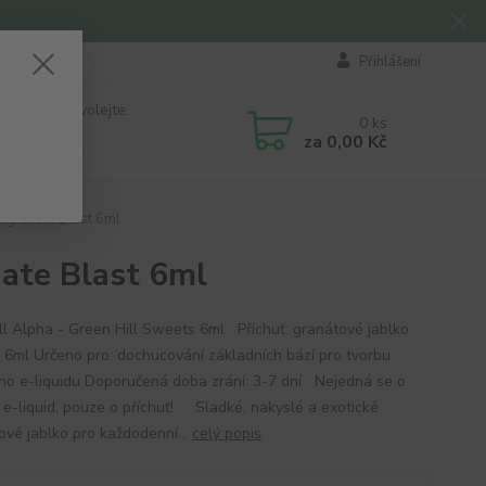
Přihlášení
 si rady? Zavolejte.
0
ks
184 411
za
0,00 Kč
á 8:00 - 16:00
megranate Blast 6ml
nate Blast 6ml
Pill Alpha - Green Hill Sweets 6ml Příchuť: granátové jablko
 6ml Určeno pro: dochucování základních bází pro tvorbu
ího e-liquidu Doporučená doba zrání: 3-7 dní Nejedná se o
 e-liquid, pouze o příchuť! Sladké, nakyslé a exotické
ové jablko pro každodenní...
celý popis