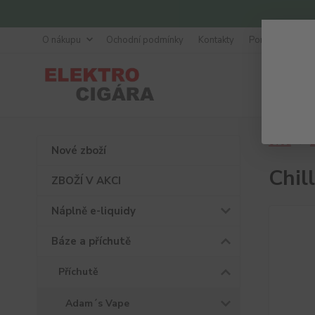
O nákupu
Ochodní podmínky
Kontakty
Poradna
Úvod
B
Nové zboží
Chil
ZBOŽÍ V AKCI
Náplně e-liquidy
Báze a příchutě
Příchutě
Adam´s Vape