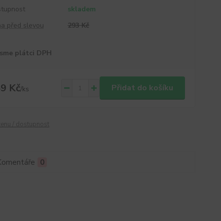
tupnost
skladem
a před slevou
293 Kč
sme plátci DPH
9 Kč
Přidat do košíku
/
ks
cenu / dostupnost
Komentáře
0