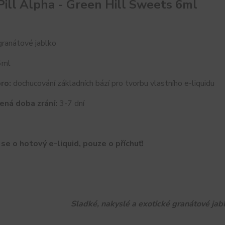
 Pill Alpha - Green Hill Sweets 6ml
ranátové jablko
ml
ro:
dochucování základních bází pro tvorbu vlastního e-liquidu
ená doba zrání:
3-7 dní
se o hotový e-liquid, pouze o příchuť!
Sladké, nakyslé a exotické granátové jab