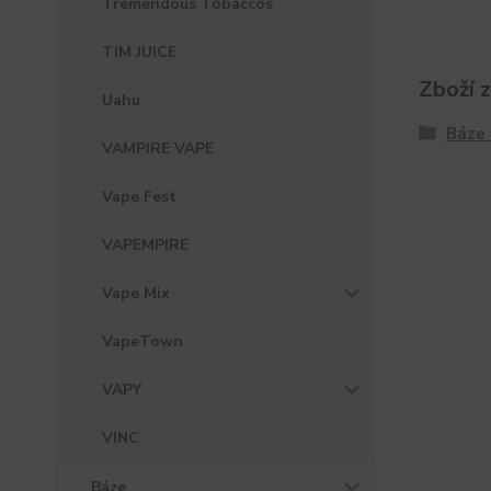
Tremendous Tobaccos
TIM JUICE
Zboží 
Uahu
Báze 
VAMPIRE VAPE
Vape Fest
VAPEMPIRE
Vape Mix
VapeTown
VAPY
VINC
Báze