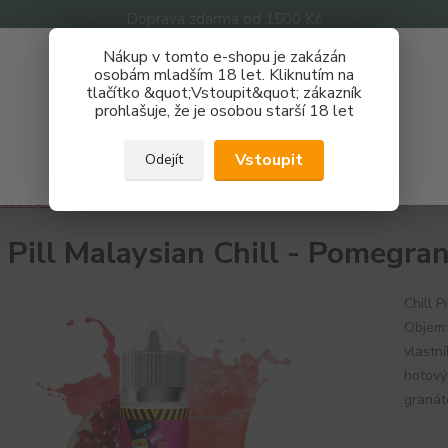
Doprava zdarma od 1500 Kč
Nákup v tomto e-shopu je zakázán
Získej slevu 3%
osobám mladším 18 let. Kliknutím na
tlačítko &quot;Vstoupit&quot; zákazník
Zaregistruj se a nakupuj se slevou právě teď!
Nevíte
prohlašuje, že je osobou starší 18 let
Hledat
733 
REGISTRAČNÍ FORMULÁŘ
Po - P
Vstoupit
Odejít
Zavřít
áze a příchutě
Příchutě
Chill Pill
Chill Pill Malaysian Chill - Po
l Pill Malaysian Chill - Pomegra
Chill 
Objem:
vlastn
hotový
granát