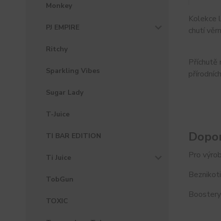
Monkey
Kolekce l
PJ EMPIRE
chutí věr
Ritchy
Příchutě 
Sparkling Vibes
přírodníc
Sugar Lady
T-Juice
Dopor
TI BAR EDITION
Pro výrob
Ti Juice
Beznikoti
TobGun
Boostery 
TOXIC