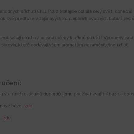
ahodných příchutí Chill Pill z Malajsie oslnila celý svět. Konečně
nou své předloze v zajímavých kombinacích ovocných bobulí, lesní
neobsahují nikotin a nejsou určeny k přímému užití! Vyrobeny jsou
h surovin, které dodávají všem aromatům nezaměnitelnou chuť.
učení:
u vlastních e-liquidů doporučujeme používat kvalitní báze a boos
nové báze ..
zde
..
zde