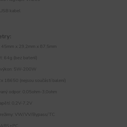
 USB kabel
try:
: 45mm x 29,2mm x 87,5mm
 64g (bez baterií)
í výkon: 5W-200W
2x 18650 (nejsou součástí balení)
aný odpor: 0,05ohm-3,0ohm
apětí: 0,2V-7,2V
 režimy: VW/VV/Bypass/TC
: ABS+PC