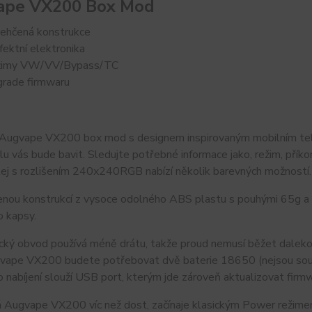
ape VX200 Box Mod
ehčená konstrukce
fektní elektronika
žimy VW/VV/Bypass/TC
rade firmwaru
Augvape VX200 box mod s designem inspirovaným mobilním tele
u vás bude bavit. Sledujte potřebné informace jako, režim, příkon
lej s rozlišením 240x240RGB nabízí několik barevných možností.
enou konstrukcí z vysoce odolného ABS plastu s pouhými 65g a
o kapsy.
cký obvod používá méně drátu, takže proud nemusí běžet dalekou c
vape VX200 budete potřebovat dvě baterie 18650 (nejsou součás
o nabíjení slouží USB port, kterým jde zároveň aktualizovat firm
á Augvape VX200 víc než dost, začínaje klasickým Power režim