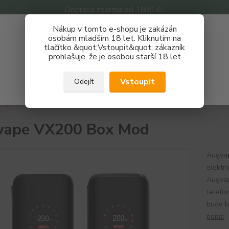
Doprava zdarma od 1500 Kč
Nákup v tomto e-shopu je zakázán
Získej slevu 3%
osobám mladším 18 let. Kliknutím na
tlačítko &quot;Vstoupit&quot; zákazník
Zaregistruj se a nakupuj se slevou právě teď!
Nevíte
prohlašuje, že je osobou starší 18 let
Hledat
733 
REGISTRAČNÍ FORMULÁŘ
Po - P
Vstoupit
Odejít
Zavřít
ripy a Mody
Ostatní
Augvape VX200 Box Mod
vape VX200 Box Mod
Augvap
elektr
Augvap
telefo
bude ba
popis