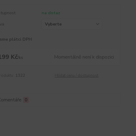
tupnost
na dotaz
va
sme plátci DPH
199 Kč
Momentálně není k dispozici
/
ks
roduktu:
1322
Hlídat cenu / dostupnost
Komentáře
0