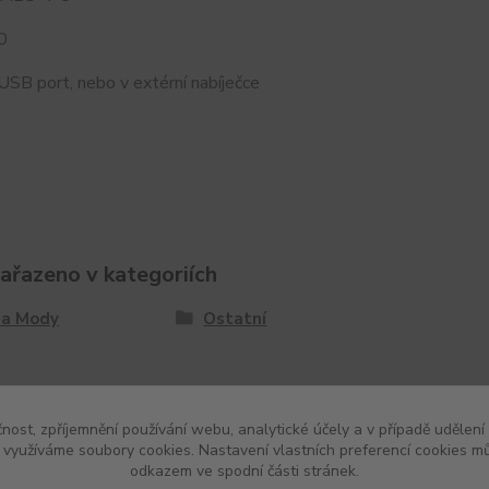
0
 USB port, nebo v extérní nabíječce
zařazeno v kategoriích
 a Mody
Ostatní
čnost, zpříjemnění používání webu, analytické účely a v případě udělení
y využíváme soubory cookies. Nastavení vlastních preferencí cookies mů
odkazem ve spodní části stránek.