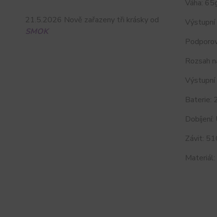
Váha: 65
21.5.2026 Nově zařazeny tři krásky od
Výstupní
SMOK
Podporov
Rozsah na
Výstupní
Baterie: 
Dobíjení:
Závit: 51
Materiál