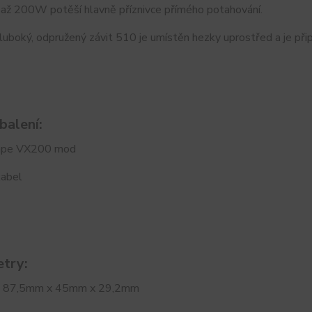
až 200W potěší hlavně příznivce přímého potahování.
uboký, odpružený závit 510 je umístěn hezky uprostřed a je př
balení:
ape VX200 mod
abel
try:
: 87,5mm x 45mm x 29,2mm