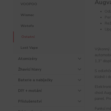
Augv
VOOPOO
Odl
Wismec
Per
Re
Wotofo
Upg
Ostatní
Lost Vape
Výkonný 
automobil
Atomizéry
1,3" disp
Žhavící hlavy
S odlehč
klidně i d
Baterie a nabíječky
Elektroni
DIY + motání
chod Aug
panel. Pr
Příslušenství
Funkcí m