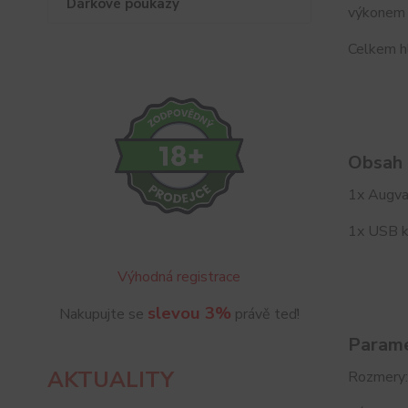
Dárkové poukazy
výkonem 
Celkem hl
Obsah 
1x Augv
1x USB k
Výhodná registrace
slevou 3%
Nakupujte se
právě teď!
Parame
AKTUALITY
Rozmery