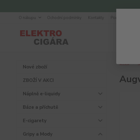
O nákupu
Ochodní podmínky
Kontakty
Poradna
Úvod
G
Nové zboží
Aug
ZBOŽÍ V AKCI
Náplně e-liquidy
Báze a příchutě
E-cigarety
Gripy a Mody