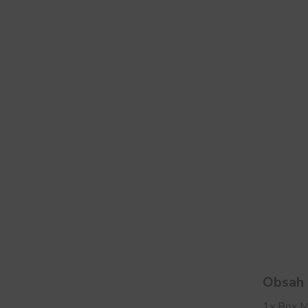
Obsah 
1x Box 