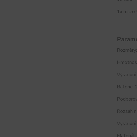
1x micro
Parame
Rozměry
Hmotnost:
Výstupn
Baterie: 
Podporov
Rozsah n
Výstupní
Materiál