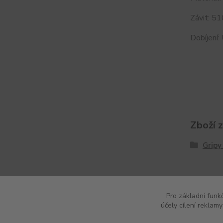
Závit: 51
Dobíjení:
Zboží 
Gripy
Pro základní funk
účely cílení reklam